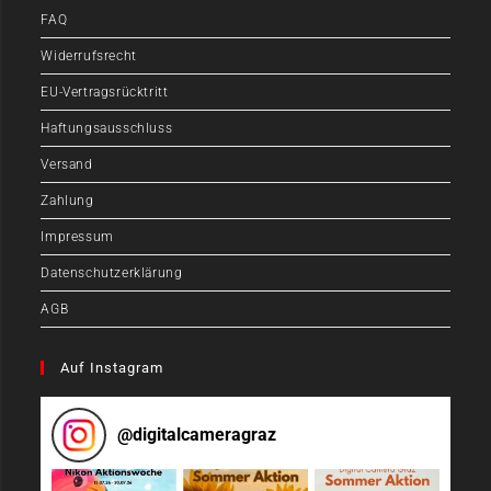
FAQ
Widerrufsrecht
EU-Vertragsrücktritt
Haftungsausschluss
Versand
Zahlung
Impressum
Datenschutzerklärung
AGB
Auf Instagram
@
digitalcameragraz