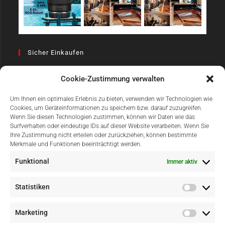
Sicher Einkaufen
Cookie-Zustimmung verwalten
Um Ihnen ein optimales Erlebnis zu bieten, verwenden wir Technologien wie
Cookies, um Geräteinformationen zu speichern bzw. darauf zuzugreifen.
Wenn Sie diesen Technologien zustimmen, können wir Daten wie das
Surfverhalten oder eindeutige IDs auf dieser Website verarbeiten. Wenn Sie
Einfach Online Bezahlen
Ihre Zustimmung nicht erteilen oder zurückziehen, können bestimmte
Merkmale und Funktionen beeinträchtigt werden.
Funktional
Immer aktiv
Statistiken
Marketing