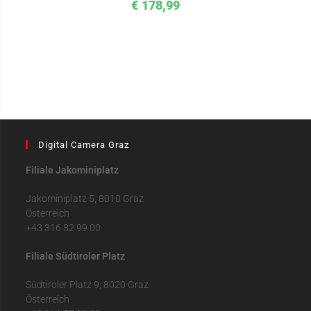
€
178,99
Digital Camera Graz
Filiale Jakominiplatz
Jakominiplatz 5, 8010 Graz
Österreich
+43 316 82 99 00
Filiale Südtiroler Platz
Südtiroler Platz 9, 8020 Graz
Österreich