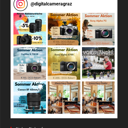
@
digitalcameragraz