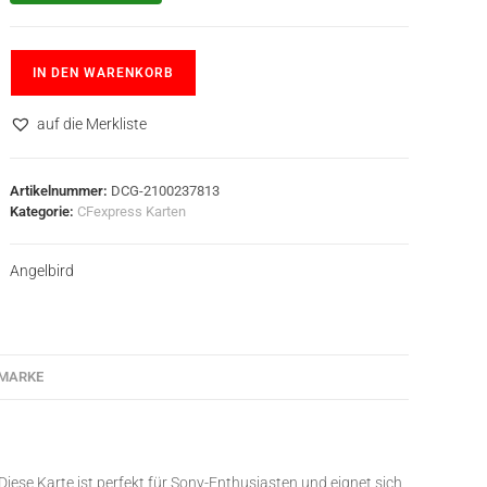
IN DEN WARENKORB
auf die Merkliste
Artikelnummer:
DCG-2100237813
Kategorie:
CFexpress Karten
Angelbird
MARKE
Diese Karte ist perfekt für Sony-Enthusiasten und eignet sich