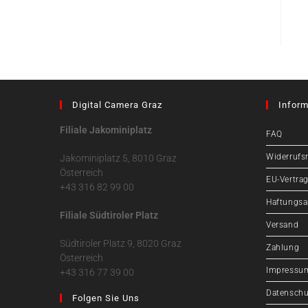
Digital Camera Graz
Inform
Filiale Jakominiplatz
FAQ
Widerrufs
Jakominiplatz 5, 8010 Graz
Österreich
EU-Vertrag
+43 316 82 99 00
Haftungsa
Filiale Südtiroler Platz
Versand
Südtiroler Platz 9, 8020 Graz
Zahlung
Österreich
Impressu
+43 316 77 39 00
Datenschu
Folgen Sie Uns