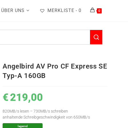
ÜBER UNS
MERKLISTE -
0
0
Angelbird AV Pro CF Express SE
Typ-A 160GB
€
219,00
820MB/s lesen – 730MB/s schreiben
anhaltende Schreibgeschwindigkeit von 650MB/s
lagernd