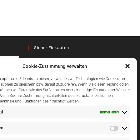
Sicher Einkaufen
Cookie-Zustimmung verwalten
az
 optimales Erlebnis zu bieten, verwenden wir Technologien wie Cookies, um
ationen zu speichern bzw. darauf zuzugreifen. Wenn Sie diesen Technologien
önnen wir Daten wie das Surfverhalten oder eindeutige IDs auf dieser Website
Einfach Online Bezahlen
 Wenn Sie Ihre Zustimmung nicht erteilen oder zurückziehen, können
erkmale und Funktionen beeinträchtigt werden.
al
Immer aktiv
en