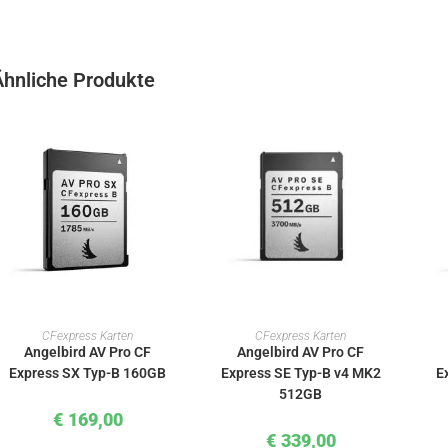
Ähnliche Produkte
IN DEN WARENKORB
IN DEN WARENKORB
CFexpress Karten
CFexpress Karten
Angelbird AV Pro CF
Angelbird AV Pro CF
Express SX Typ-B 160GB
Express SE Typ-B v4 MK2
E
512GB
€
169,00
€
339,00