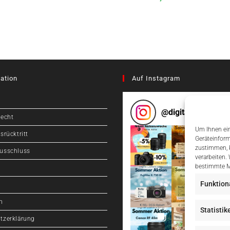
ation
Auf Instagram
@
digitalcameragr
recht
Um Ihnen ein
srücktritt
Geräteinform
zustimmen, k
usschluss
verarbeiten.
bestimmte M
Funktion
m
Statistik
tzerklärung