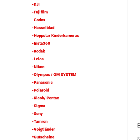
-DJI
-Fujifilm
-Godox
-Hasselblad
-Hoppstar Kinderkameras
-Insta360
-Kodak
-Leica
-Nikon
-Olympus / OM SYSTEM
-Panasonic
-Polaroid
-Ricoh/ Pentax
-Sigma
-Sony
-Tamron
-Voigtländer
*Gutscheine
S