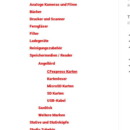
Analoge Kameras und Filme
a
Bücher
T
Drucker und Scanner
I
Ferngläser
Filter
Ladegeräte
Reinigungszubehör
Speichermedien / Reader
Angelbird
CFexpress Karten
Kartenleser
MicroSD Karten
SD Karten
USB-Kabel
SanDisk
Weitere Marken
Stative und Stativköpfe
Studio Zubehör