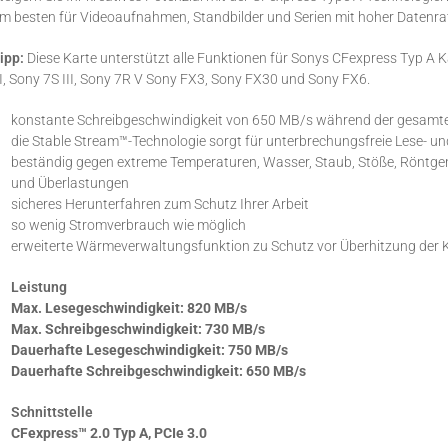
m besten für Videoaufnahmen, Standbilder und Serien mit hoher Datenrat
ipp:
Diese Karte unterstützt alle Funktionen für Sonys CFexpress Typ A Kam
II, Sony 7S III, Sony 7R V Sony FX3, Sony FX30 und Sony FX6.
konstante Schreibgeschwindigkeit von 650 MB/s während der gesam
die Stable Stream™-Technologie sorgt für unterbrechungsfreie Lese- un
beständig gegen extreme Temperaturen, Wasser, Staub, Stöße, Röntgen
und Überlastungen
sicheres Herunterfahren zum Schutz Ihrer Arbeit
so wenig Stromverbrauch wie möglich
erweiterte Wärmeverwaltungsfunktion zu Schutz vor Überhitzung der 
Leistung
Max. Lesegeschwindigkeit: 820 MB/s
Max. Schreibgeschwindigkeit: 730 MB/s
Dauerhafte Lesegeschwindigkeit: 750 MB/s
Dauerhafte Schreibgeschwindigkeit: 650 MB/s
Schnittstelle
CFexpress™ 2.0 Typ A, PCIe 3.0