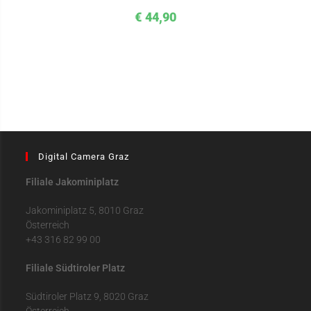
€
44,90
Digital Camera Graz
Filiale Jakominiplatz
Jakominiplatz 5, 8010 Graz
Österreich
+43 316 82 99 00
Filiale Südtiroler Platz
Südtiroler Platz 9, 8020 Graz
Österreich