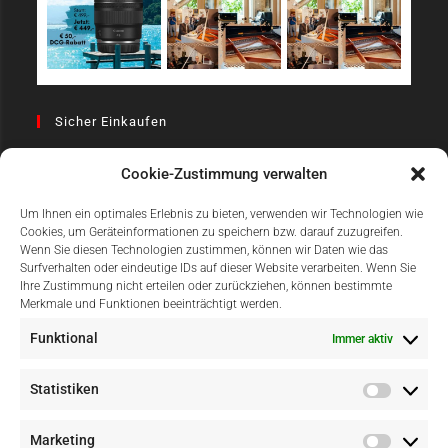
Sicher Einkaufen
Cookie-Zustimmung verwalten
Um Ihnen ein optimales Erlebnis zu bieten, verwenden wir Technologien wie
Cookies, um Geräteinformationen zu speichern bzw. darauf zuzugreifen.
Wenn Sie diesen Technologien zustimmen, können wir Daten wie das
Surfverhalten oder eindeutige IDs auf dieser Website verarbeiten. Wenn Sie
Einfach Online Bezahlen
Ihre Zustimmung nicht erteilen oder zurückziehen, können bestimmte
Merkmale und Funktionen beeinträchtigt werden.
Funktional
Immer aktiv
Statistiken
Marketing