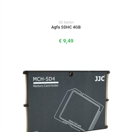
IN DEN WARENKORB
SD Karten
Agfa SDHC 4GB
€
9,49