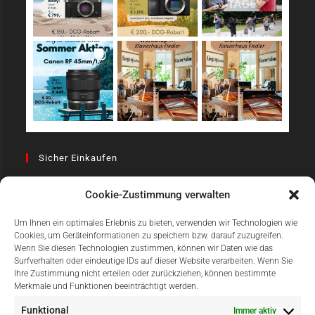
Sicher Einkaufen
Cookie-Zustimmung verwalten
Um Ihnen ein optimales Erlebnis zu bieten, verwenden wir Technologien wie
Cookies, um Geräteinformationen zu speichern bzw. darauf zuzugreifen.
Wenn Sie diesen Technologien zustimmen, können wir Daten wie das
Surfverhalten oder eindeutige IDs auf dieser Website verarbeiten. Wenn Sie
Einfach Online Bezahlen
Ihre Zustimmung nicht erteilen oder zurückziehen, können bestimmte
Merkmale und Funktionen beeinträchtigt werden.
Funktional
Immer aktiv