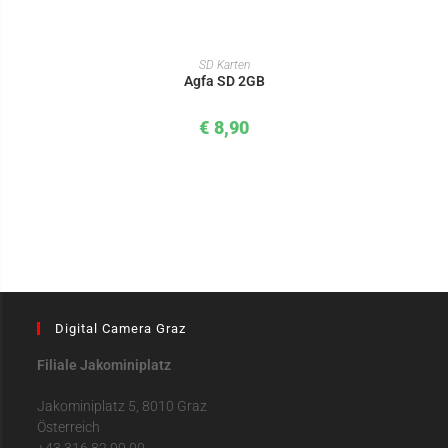
IN DEN WARENKORB
SD Karten
Agfa SD 2GB
€
8,90
Digital Camera Graz
Filiale Jakominiplatz
Jakominiplatz 5, 8010 Graz
Österreich
+43 316 82 99 00