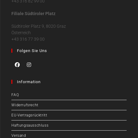
+43 316 82 99 00
Filiale Südtiroler Platz
Südtiroler Platz 9, 8020 Graz
Österreich
+43 316 77 39 00
Folgen Sie Uns
Information
FAQ
Widerrufsrecht
EU-Vertragsrücktritt
Haftungsausschluss
Versand