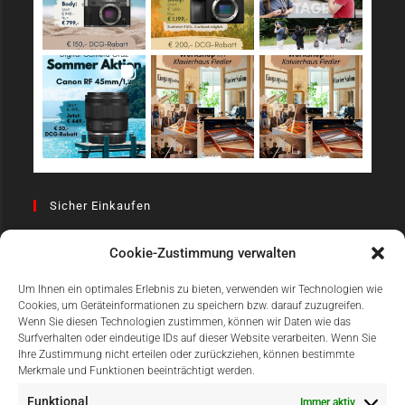
Sicher Einkaufen
Cookie-Zustimmung verwalten
Um Ihnen ein optimales Erlebnis zu bieten, verwenden wir Technologien wie
Cookies, um Geräteinformationen zu speichern bzw. darauf zuzugreifen.
Wenn Sie diesen Technologien zustimmen, können wir Daten wie das
Surfverhalten oder eindeutige IDs auf dieser Website verarbeiten. Wenn Sie
Einfach Online Bezahlen
Ihre Zustimmung nicht erteilen oder zurückziehen, können bestimmte
Merkmale und Funktionen beeinträchtigt werden.
Funktional
Immer aktiv