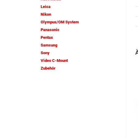
Leica
Nikon
Olympus/OM System
Panasonic
Pentax
Samsung
Sony
Video C-Mount
Zubehör