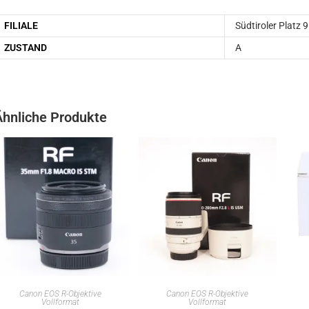
FILIALE
Südtiroler Platz 9
ZUSTAND
A
Ähnliche Produkte
IN DEN WARENKORB
IN DEN WARENKORB
Canon EOS R-Objektive
Canon EOS R-Objektive
Vollformat
Vollformat