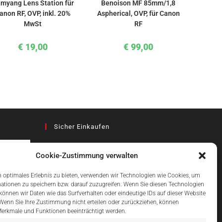
myang Lens Station für
Benoison MF 85mm/1,8
anon RF, OVP, inkl. 20%
Aspherical, OVP, für Canon
MwSt
RF
€
19,00
€
99,00
Sicher Einkaufen
Cookie-Zustimmung verwalten
az
 optimales Erlebnis zu bieten, verwenden wir Technologien wie Cookies, um
ationen zu speichern bzw. darauf zuzugreifen. Wenn Sie diesen Technologien
önnen wir Daten wie das Surfverhalten oder eindeutige IDs auf dieser Website
Einfach Online Bezahlen
 Wenn Sie Ihre Zustimmung nicht erteilen oder zurückziehen, können
erkmale und Funktionen beeinträchtigt werden.