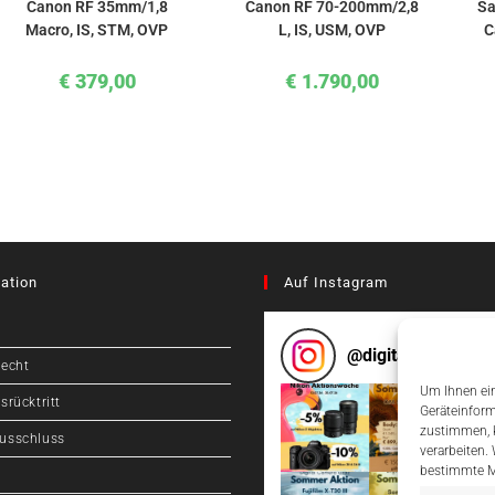
Canon RF 35mm/1,8
Canon RF 70-200mm/2,8
Sa
Macro, IS, STM, OVP
L, IS, USM, OVP
C
€
379,00
€
1.790,00
ation
Auf Instagram
@
digitalcameragr
recht
Um Ihnen ein
srücktritt
Geräteinform
zustimmen, k
usschluss
verarbeiten.
bestimmte M