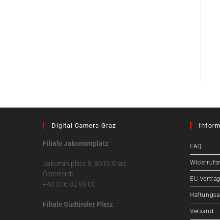
Digital Camera Graz
Inform
Filiale Jakominiplatz
FAQ
Widerrufs
Jakominiplatz 5, 8010 Graz
Österreich
EU-Vertrag
+43 316 82 99 00
Haftungsa
Filiale Südtiroler Platz
Versand