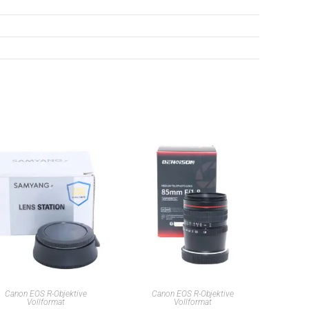
IN DEN WARENKORB
IN DEN WARENKORB
Canon EOS R-Objektive
Canon EOS R-Objektive
Vollformat
Vollformat