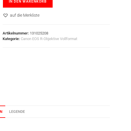
IN DEN WARENKORB
auf die Merkliste
Artikelnummer:
131025208
Kategorie:
Canon EOS R-Objektive Vollformat
ON
LEGENDE