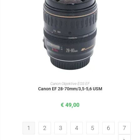
IN DEN WARENKORB
Canon Objektive EOS EF
Canon EF 28-70mm/3,5-5,6 USM
€
49,00
1
2
3
4
5
6
7