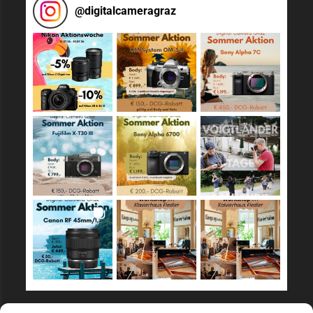
@
digitalcameragraz