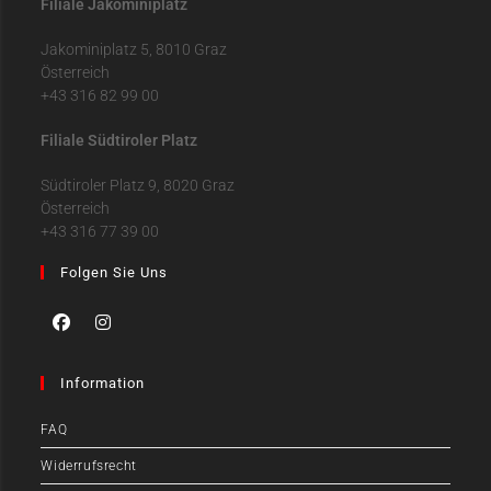
Filiale Jakominiplatz
Jakominiplatz 5, 8010 Graz
Österreich
+43 316 82 99 00
Filiale Südtiroler Platz
Südtiroler Platz 9, 8020 Graz
Österreich
+43 316 77 39 00
Folgen Sie Uns
Information
FAQ
Widerrufsrecht