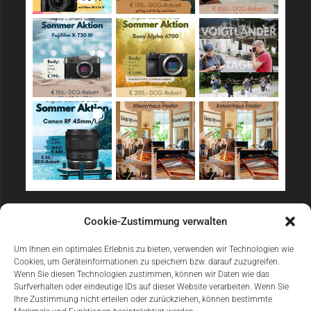
Sicher Einkaufen
Cookie-Zustimmung verwalten
Um Ihnen ein optimales Erlebnis zu bieten, verwenden wir Technologien wie
Cookies, um Geräteinformationen zu speichern bzw. darauf zuzugreifen.
Wenn Sie diesen Technologien zustimmen, können wir Daten wie das
Surfverhalten oder eindeutige IDs auf dieser Website verarbeiten. Wenn Sie
Ihre Zustimmung nicht erteilen oder zurückziehen, können bestimmte