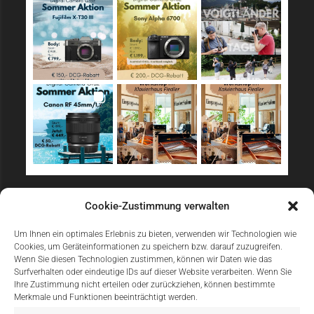
Sicher Einkaufen
Cookie-Zustimmung verwalten
Um Ihnen ein optimales Erlebnis zu bieten, verwenden wir Technologien wie
Cookies, um Geräteinformationen zu speichern bzw. darauf zuzugreifen.
Wenn Sie diesen Technologien zustimmen, können wir Daten wie das
Surfverhalten oder eindeutige IDs auf dieser Website verarbeiten. Wenn Sie
Ihre Zustimmung nicht erteilen oder zurückziehen, können bestimmte
Merkmale und Funktionen beeinträchtigt werden.
Einfach Online Bezahlen