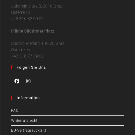
Jakominiplatz 5, 8010 Graz
Österreich
+43 316 82 99 00
Filiale Südtiroler Platz
Südtiroler Platz 9, 8020 Graz
Österreich
+43 316 77 39 00
Folgen Sie Uns
Information
FAQ
Widerrufsrecht
EU-Vertragsrücktritt