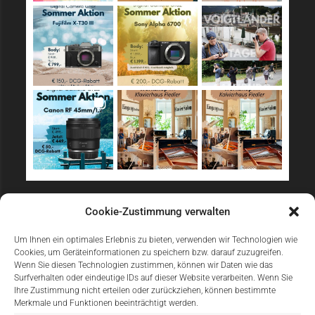
Sicher Einkaufen
Cookie-Zustimmung verwalten
Um Ihnen ein optimales Erlebnis zu bieten, verwenden wir Technologien wie
Cookies, um Geräteinformationen zu speichern bzw. darauf zuzugreifen.
Wenn Sie diesen Technologien zustimmen, können wir Daten wie das
Surfverhalten oder eindeutige IDs auf dieser Website verarbeiten. Wenn Sie
Ihre Zustimmung nicht erteilen oder zurückziehen, können bestimmte
Merkmale und Funktionen beeinträchtigt werden.
Einfach Online Bezahlen