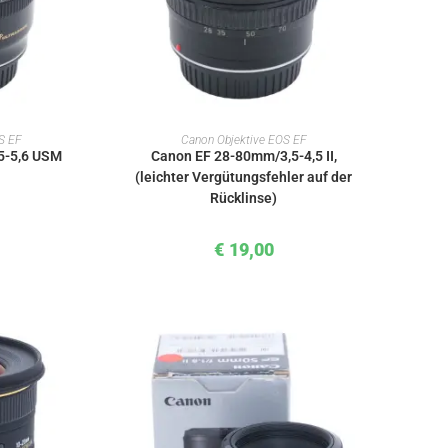
KORB
IN DEN WARENKORB
S EF
Canon Objektive EOS EF
5-5,6 USM
Canon EF 28-80mm/3,5-4,5 II,
(leichter Vergütungsfehler auf der
Rücklinse)
€
19,00