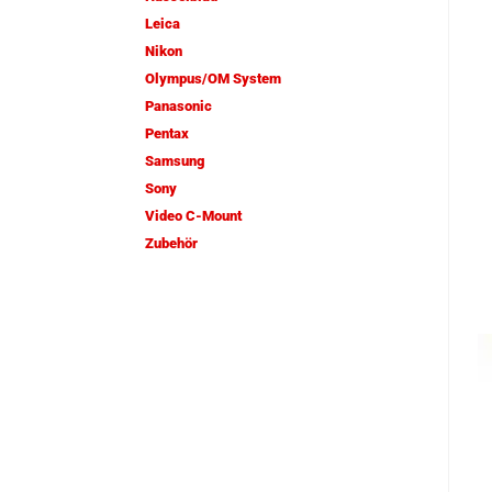
Leica
Nikon
Olympus/OM System
Panasonic
Pentax
Samsung
Sony
Video C-Mount
Zubehör