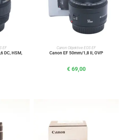
KORB
IN DEN WARENKORB
S EF
Canon Objektive EOS EF
6 DC, HSM,
Canon EF 50mm/1,8 II, OVP
€
69,00