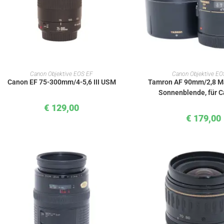
IN DEN WARENKORB
IN DEN WAREN
Canon Objektive EOS EF
Canon Objektive EO
Canon EF 75-300mm/4-5,6 III USM
Tamron AF 90mm/2,8 Mac
Sonnenblende, für 
€
129,00
€
179,00