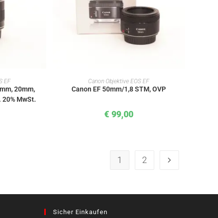
KORB
IN DEN WARENKORB
S EF
Canon Objektive EOS EF
2mm, 20mm,
Canon EF 50mm/1,8 STM, OVP
l. 20% MwSt.
€
99,00
1
2
Sicher Einkaufen