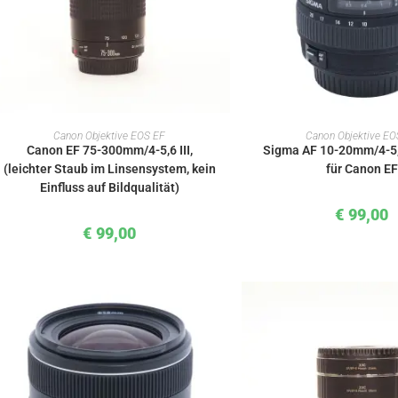
IN DEN WARENKORB
IN DEN WAREN
Canon Objektive EOS EF
Canon Objektive EO
Canon EF 75-300mm/4-5,6 III,
Sigma AF 10-20mm/4-5,
(leichter Staub im Linsensystem, kein
für Canon EF
Einfluss auf Bildqualität)
€
99,00
€
99,00