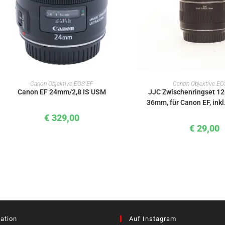
IN DEN WARENKORB
IN DEN WAREN
Canon Objektive EOS EF
Canon Objektive EO
Canon EF 24mm/2,8 IS USM
JJC Zwischenringset 1
36mm, für Canon EF, ink
€
329,00
€
29,00
ation
Auf Instagram