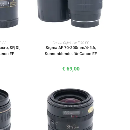
KORB
IN DEN WARENKORB
S EF
Canon Objektive EOS EF
ro, SP, DI,
Sigma AF 70-300mm/4-5,6,
Canon EF
Sonnenblende, für Canon EF
€
69,00