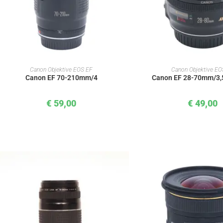
IN DEN WARENKORB
IN DEN WAREN
Canon Objektive EOS EF
Canon Objektive EO
Canon EF 70-210mm/4
Canon EF 28-70mm/3,
€
59,00
€
49,00