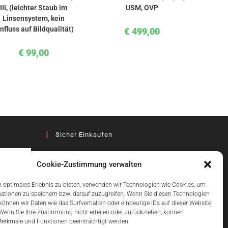
III, (leichter Staub im
USM, OVP
Linsensystem, kein
nfluss auf Bildqualität)
€
499,00
€
99,00
Sicher Einkaufen
Cookie-Zustimmung verwalten
az
 optimales Erlebnis zu bieten, verwenden wir Technologien wie Cookies, um
ationen zu speichern bzw. darauf zuzugreifen. Wenn Sie diesen Technologien
önnen wir Daten wie das Surfverhalten oder eindeutige IDs auf dieser Website
Einfach Online Bezahlen
 Wenn Sie Ihre Zustimmung nicht erteilen oder zurückziehen, können
erkmale und Funktionen beeinträchtigt werden.