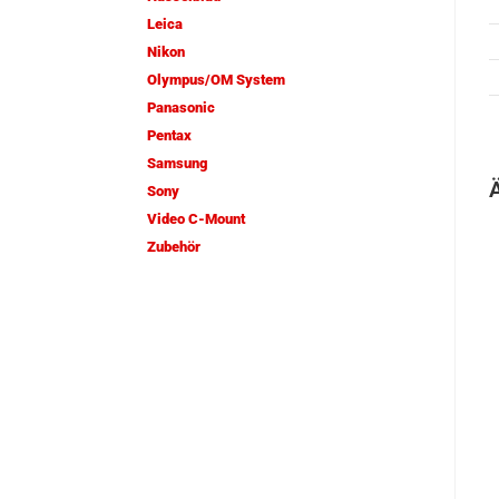
Leica
Nikon
Olympus/OM System
Panasonic
Pentax
Samsung
Sony
Video C-Mount
Zubehör