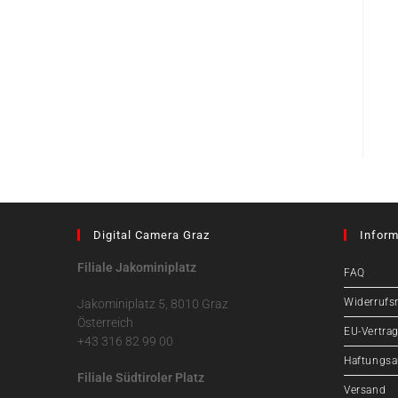
Digital Camera Graz
Inform
Filiale Jakominiplatz
FAQ
Widerrufs
Jakominiplatz 5, 8010 Graz
Österreich
EU-Vertrag
+43 316 82 99 00
Haftungsa
Filiale Südtiroler Platz
Versand