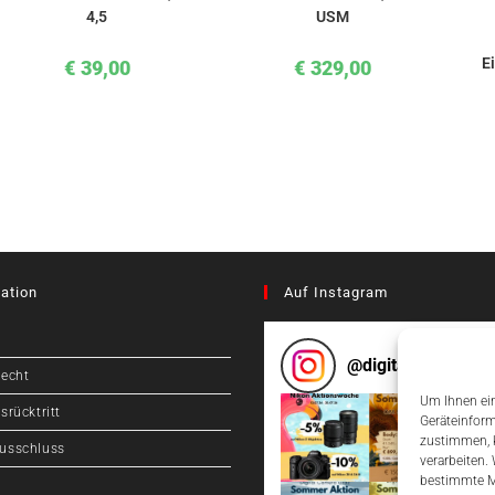
4,5
USM
Ei
€
39,00
€
329,00
ation
Auf Instagram
@
digitalcameragr
recht
Um Ihnen ein
srücktritt
Geräteinform
zustimmen, k
usschluss
verarbeiten.
bestimmte M