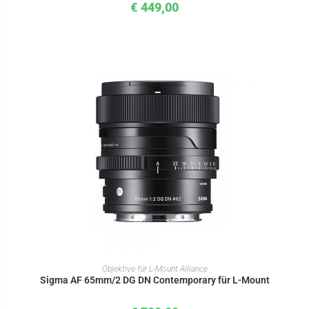
€
449,00
IN DEN WARENKORB
Objektive für L-Mount Alliance
Sigma AF 65mm/2 DG DN Contemporary für L-Mount