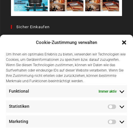
Sicher Einkaufen
Cookie-Zustimmung verwalten
Um Ihnen ein optimales Erlebnis zu bieten, verwenden wir Technologien wie
Cookies, um Geräteinformationen zu speichern bzw. darauf zuzugreifen.
Wenn Sie diesen Technologien zustimmen, können wir Daten wie das
Surfverhalten oder eindeutige IDs auf dieser Website verarbeiten. Wenn Sie
Einfach Online Bezahlen
Ihre Zustimmung nicht erteilen oder zurückziehen, können bestimmte
Merkmale und Funktionen beeinträchtigt werden.
Funktional
Immer aktiv
Statistiken
Marketing