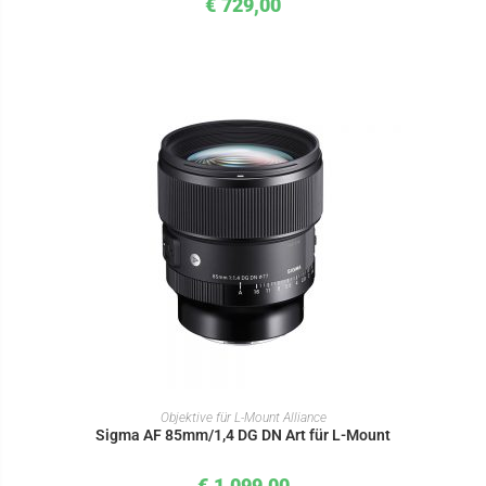
€
729,00
IN DEN WARENKORB
Objektive für L-Mount Alliance
Sigma AF 85mm/1,4 DG DN Art für L-Mount
€
1.099,00