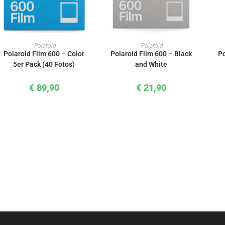
IN DEN WARENKORB
IN DEN WARENKORB
-Polaroid
-Polaroid
Polaroid Film 600 – Color
Polaroid Film 600 – Black
Po
5er Pack (40 Fotos)
and White
€
89,90
€
21,90