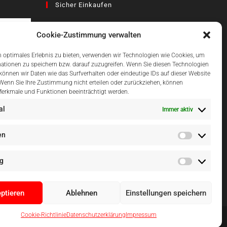
Sicher Einkaufen
Cookie-Zustimmung verwalten
az
 optimales Erlebnis zu bieten, verwenden wir Technologien wie Cookies, um
ationen zu speichern bzw. darauf zuzugreifen. Wenn Sie diesen Technologien
önnen wir Daten wie das Surfverhalten oder eindeutige IDs auf dieser Website
Einfach Online Bezahlen
 Wenn Sie Ihre Zustimmung nicht erteilen oder zurückziehen, können
erkmale und Funktionen beeinträchtigt werden.
al
Immer aktiv
en
g
ptieren
Ablehnen
Einstellungen speichern
Cookie-Richtlinie
Datenschutzerklärung
Impressum
al, Mallorca