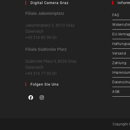
Digital Camera Graz
Inform
Filiale Jakominiplatz
FAQ
Widerrufs
Jakominiplatz 5, 8010 Graz
Österreich
EU-Vertrag
+43 316 82 99 00
Haftungsa
Filiale Südtiroler Platz
Versand
Südtiroler Platz 9, 8020 Graz
Zahlung
Österreich
Impressu
+43 316 77 39 00
Datenschu
Folgen Sie Uns
AGB
Copyright 