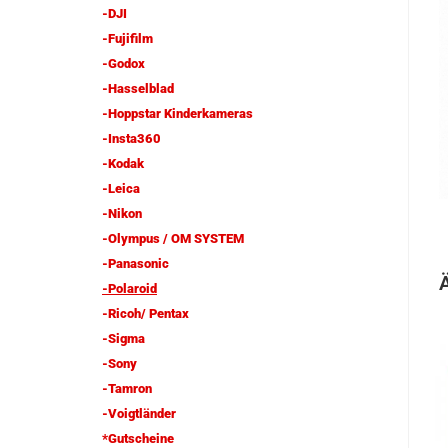
-DJI
-Fujifilm
-Godox
-Hasselblad
-Hoppstar Kinderkameras
-Insta360
-Kodak
-Leica
-Nikon
-Olympus / OM SYSTEM
-Panasonic
-Polaroid
-Ricoh/ Pentax
-Sigma
-Sony
-Tamron
-Voigtländer
*Gutscheine