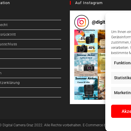
ation
Auf Instagram
@
digitalcameragr
recht
Um Ihnen ein
srücktritt
Geräteinform
zustimmen, k
usschluss
verarbeiten.
bestimmte M
Funktion
m
Statistik
tzerklärung
Marketin
Akze
© Digital Camera Graz 2022. Alle Rechte vorbehalten. E-Commerce by
pathways digit