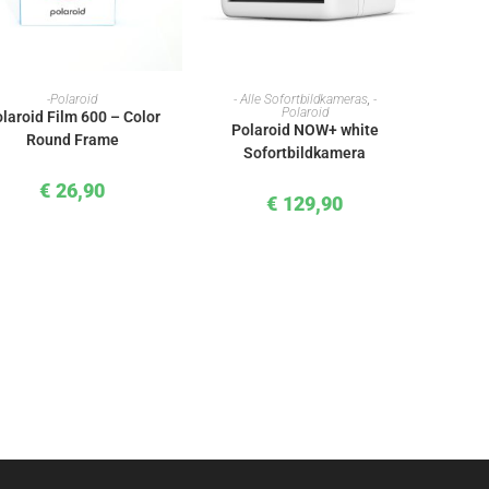
IN DEN WARENKORB
IN DEN WARENKORB
-Polaroid
- Alle Sofortbildkameras
,
-
Polaroid
laroid Film 600 – Color
Polaroid NOW+ white
Round Frame
Sofortbildkamera
€
26,90
€
129,90