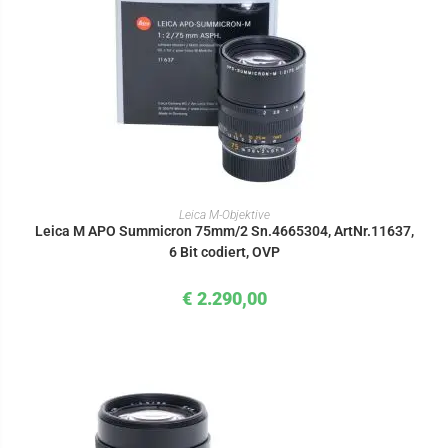
IN DEN WARENKORB
Leica M-Objektive
Leica M APO Summicron 75mm/2 Sn.4665304, ArtNr.11637,
6 Bit codiert, OVP
€
2.290,00