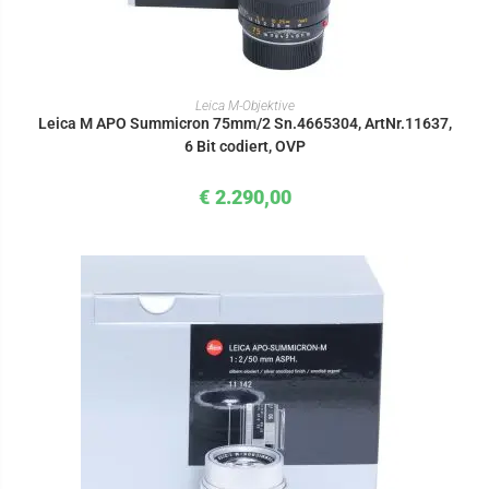
IN DEN WARENKORB
Leica M-Objektive
Leica M APO Summicron 75mm/2 Sn.4665304, ArtNr.11637,
6 Bit codiert, OVP
€
2.290,00