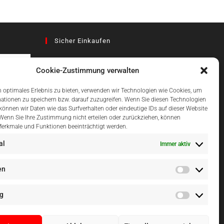
Sicher Einkaufen
Cookie-Zustimmung verwalten
az
 optimales Erlebnis zu bieten, verwenden wir Technologien wie Cookies, um
ationen zu speichern bzw. darauf zuzugreifen. Wenn Sie diesen Technologien
önnen wir Daten wie das Surfverhalten oder eindeutige IDs auf dieser Website
Einfach Online Bezahlen
 Wenn Sie Ihre Zustimmung nicht erteilen oder zurückziehen, können
erkmale und Funktionen beeinträchtigt werden.
al
Immer aktiv
en
g