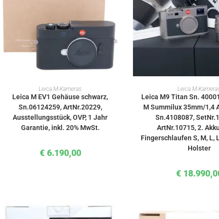
WEITERLESEN
IN DEN WAREN
Leica M-Kameras
Leica M-Kamera
Leica M EV1 Gehäuse schwarz,
Leica M9 Titan Sn. 40001
Sn.06124259, ArtNr.20229,
M Summilux 35mm/1,4 A
Ausstellungsstück, OVP, 1 Jahr
Sn.4108087, SetNr.
Garantie, inkl. 20% MwSt.
ArtNr.10715, 2. Akk
Fingerschlaufen S, M, L,
Holster
€
6.190,00
€
18.990,0