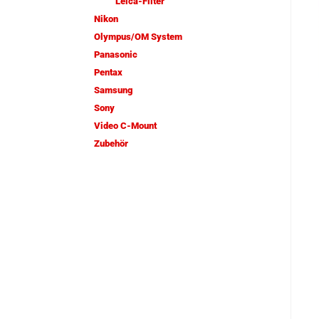
Leica-Filter
Nikon
Olympus/OM System
Panasonic
Pentax
Samsung
Sony
Video C-Mount
Zubehör