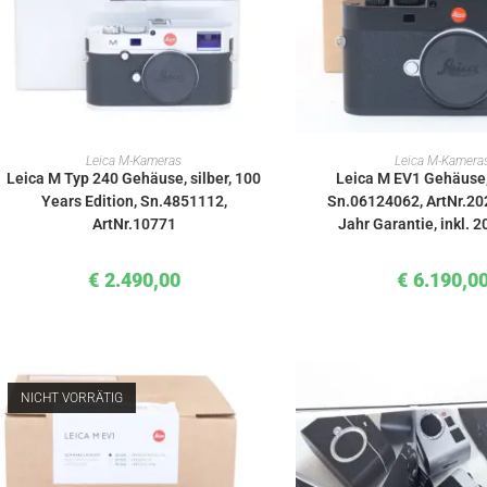
IN DEN WARENKORB
IN DEN WAREN
Leica M-Kameras
Leica M-Kamera
Leica M Typ 240 Gehäuse, silber, 100
Leica M EV1 Gehäuse
Years Edition, Sn.4851112,
Sn.06124062, ArtNr.202
ArtNr.10771
Jahr Garantie, inkl. 
€
2.490,00
€
6.190,0
NICHT VORRÄTIG