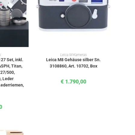
KORB
IN DEN WARENKORB
s
Leica M-Kameras
27 Set, inkl.
Leica M8 Gehäuse silber Sn.
SPH, Titan,
3108860, Art. 10702, Box
127/500,
u, Leder
€
1.790,00
 Lederriemen,
0