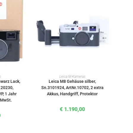
KORB
IN DEN WARENKORB
s
Leica M-Kameras
warz Lack,
Leica M8 Gehäuse silber,
.20230,
Sn.3101924, ArtNr.10702, 2 extra
P, 1 Jahr
Akkus, Handgriff, Protektor
% MwSt.
€
1.190,00
0