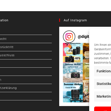
ation
Auf Instagram
@
digitalcameragr
recht
Um Ihnen ein
srücktritt
Geräteinform
zustimmen, k
usschluss
verarbeiten.
bestimmte M
Funktion
m
Statistik
tzerklärung
Marketin