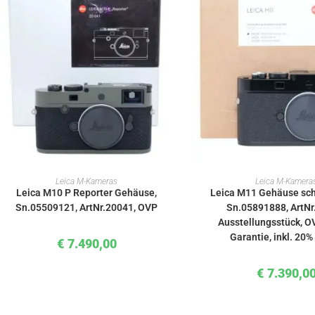
IN DEN WARENKORB
IN DEN WAREN
Leica M-Kameras
Leica M-Kamera
Leica M10 P Reporter Gehäuse,
Leica M11 Gehäuse sch
Sn.05509121, ArtNr.20041, OVP
Sn.05891888, ArtNr
Ausstellungsstück, OV
Garantie, inkl. 20
€
7.490,00
€
7.390,0