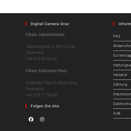
Digital Camera Graz
Inform
Filiale Jakominiplatz
FAQ
Widerrufs
Jakominiplatz 5, 8010 Graz
Österreich
EU-Vertrag
+43 316 82 99 00
Haftungsa
Filiale Südtiroler Platz
Versand
Südtiroler Platz 9, 8020 Graz
Zahlung
Österreich
Impressu
+43 316 77 39 00
Datenschu
Folgen Sie Uns
AGB