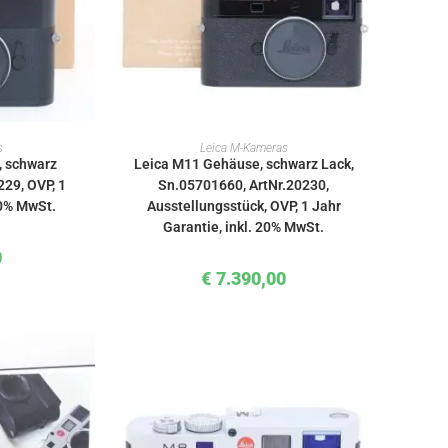
KORB
IN DEN WARENKORB
s
Leica M-Kameras
, schwarz
Leica M11 Gehäuse, schwarz Lack,
29, OVP, 1
Sn.05701660, ArtNr.20230,
20% MwSt.
Ausstellungsstück, OVP, 1 Jahr
Garantie, inkl. 20% MwSt.
0
€
7.390,00