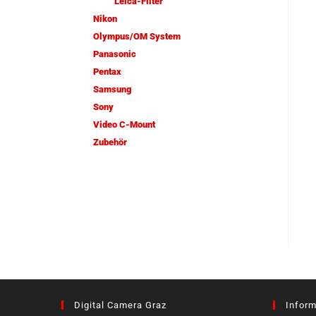
Leica-Filter
Nikon
Olympus/OM System
Panasonic
Pentax
Samsung
Sony
Video C-Mount
Zubehör
Digital Camera Graz
Inform