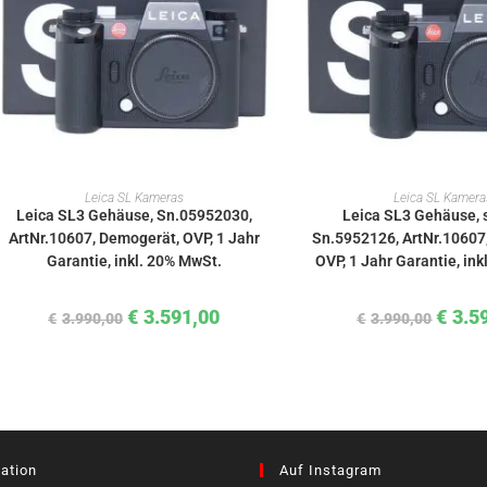
IN DEN WARENKORB
IN DEN WAREN
Leica SL Kameras
Leica SL Kamera
Leica SL3 Gehäuse, Sn.05952030,
Leica SL3 Gehäuse, 
ArtNr.10607, Demogerät, OVP, 1 Jahr
Sn.5952126, ArtNr.10607
Garantie, inkl. 20% MwSt.
OVP, 1 Jahr Garantie, in
€
3.591,00
€
3.5
€
3.990,00
€
3.990,00
ation
Auf Instagram