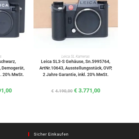
KORB
IN DEN WARENKORB
s
Leica SL Kameras
schwarz,
Leica SL3-S Gehäuse, Sn.5995764,
, Demogerät,
ArtNr.10643, Ausstellungsstück, OVP,
kl. 20% MwSt.
2 Jahre Garantie, inkl. 20% MwSt.
91,00
€
3.771,00
€
4.190,00
Sicher Einkaufen