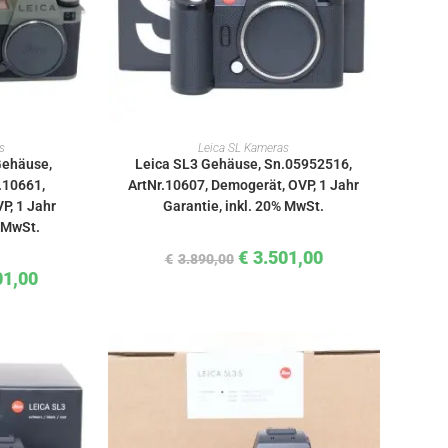
KORB
IN DEN WARENKORB
s
Leica SL Kameras
Gehäuse,
Leica SL3 Gehäuse, Sn.05952516,
.10661,
ArtNr.10607, Demogerät, OVP, 1 Jahr
P, 1 Jahr
Garantie, inkl. 20% MwSt.
% MwSt.
€
3.501,00
€
3.890,00
01,00