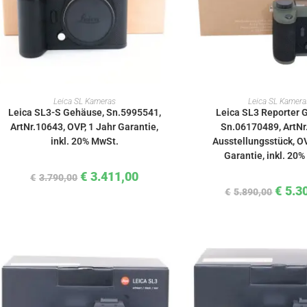
IN DEN WARENKORB
IN DEN WAREN
Leica SL Kameras
Leica SL Kamera
Leica SL3-S Gehäuse, Sn.5995541,
Leica SL3 Reporter 
ArtNr.10643, OVP, 1 Jahr Garantie,
Sn.06170489, ArtNr
inkl. 20% MwSt.
Ausstellungsstück, OV
Garantie, inkl. 20
€
3.411,00
€
3.790,00
€
5.3
€
5.890,00