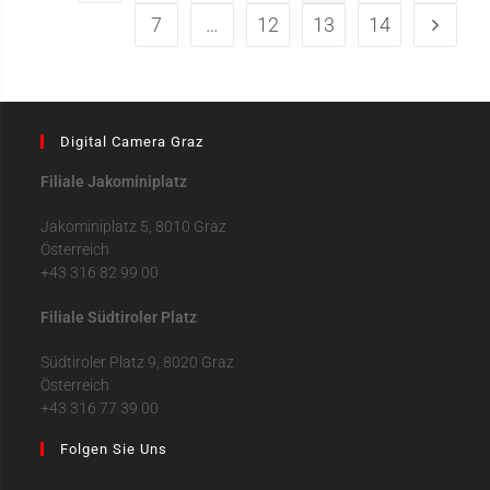
7
…
12
13
14
Digital Camera Graz
Filiale Jakominiplatz
Jakominiplatz 5, 8010 Graz
Österreich
+43 316 82 99 00
Filiale Südtiroler Platz
Südtiroler Platz 9, 8020 Graz
Österreich
+43 316 77 39 00
Folgen Sie Uns