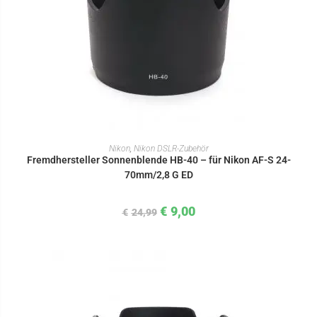
IN DEN WARENKORB
Nikon
,
Nikon DSLR-Zubehör
Fremdhersteller Sonnenblende HB-40 – für Nikon AF-S 24-
70mm/2,8 G ED
€
9,00
€
24,99