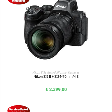
IN DEN WARENKORB
Nikon Z System-Vollformat Kameras
Nikon Z 5 II + Z 24-70mm/4 S
€
2.399,00