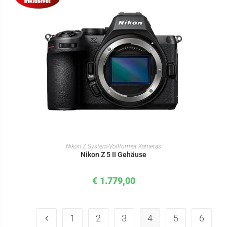
IN DEN WARENKORB
Nikon Z System-Vollformat Kameras
Nikon Z 5 II Gehäuse
€
1.779,00
1
2
3
4
5
6