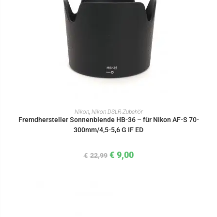
IN DEN WARENKORB
Nikon
,
Nikon DSLR-Zubehör
Fremdhersteller Sonnenblende HB-36 – für Nikon AF-S 70-
300mm/4,5-5,6 G IF ED
€
9,00
€
22,99