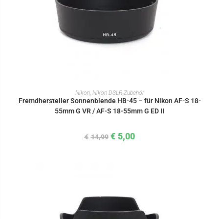
IN DEN WARENKORB
Nikon
,
Nikon DSLR-Zubehör
Fremdhersteller Sonnenblende HB-45 – für Nikon AF-S 18-
55mm G VR / AF-S 18-55mm G ED II
€
5,00
€
14,99