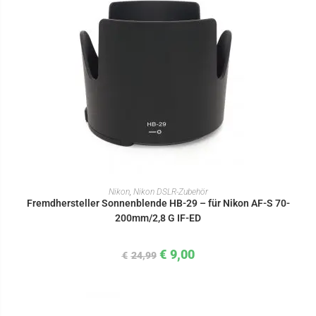
IN DEN WARENKORB
Nikon
,
Nikon DSLR-Zubehör
Fremdhersteller Sonnenblende HB-29 – für Nikon AF-S 70-
200mm/2,8 G IF-ED
€
9,00
€
24,99