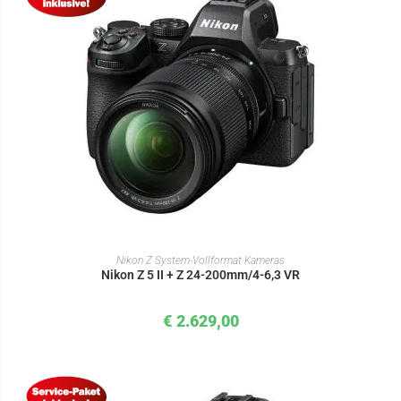
IN DEN WARENKORB
Nikon Z System-Vollformat Kameras
Nikon Z 5 II + Z 24-200mm/4-6,3 VR
€
2.629,00