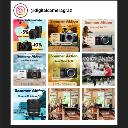
@
digitalcameragraz