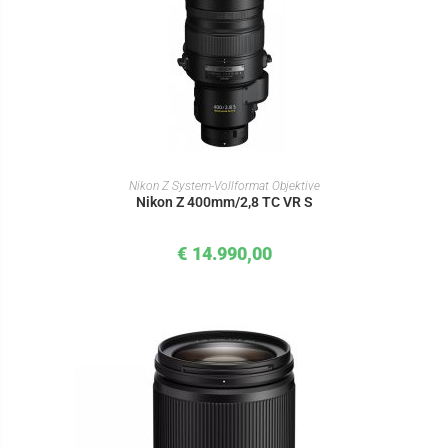
IN DEN WARENKORB
Nikon Z System-Vollformat Objektive
Nikon Z 400mm/2,8 TC VR S
€
14.990,00