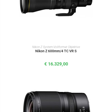
IN DEN WARENKORB
Nikon Z System-Vollformat Objektive
Nikon Z 600mm/4 TC VR S
€
16.329,00