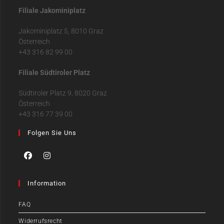
Filiale Jakominiplatz
Jakominiplatz 5, 8010 Graz
Österreich
+43 316 82 99 00
Filiale Südtiroler Platz
Südtiroler Platz 9, 8020 Graz
Österreich
+43 316 77 39 00
Folgen Sie Uns
Information
FAQ
Widerrufsrecht