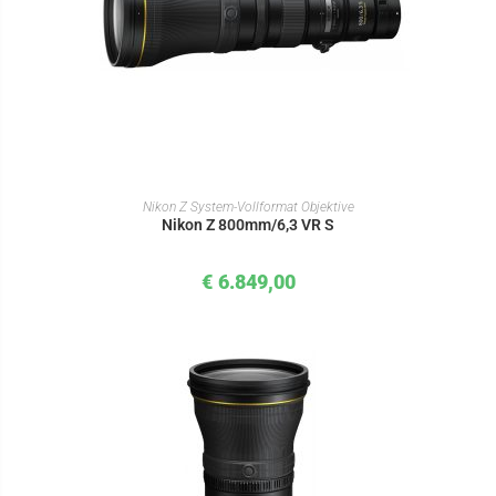
IN DEN WARENKORB
Nikon Z System-Vollformat Objektive
Nikon Z 800mm/6,3 VR S
€
6.849,00