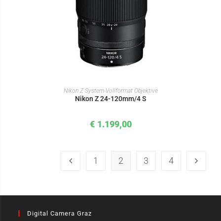
IN DEN WARENKORB
Nikon Z System-Vollformat Objektive
Nikon Z 24-120mm/4 S
€
1.199,00
1
2
3
4
Digital Camera Graz