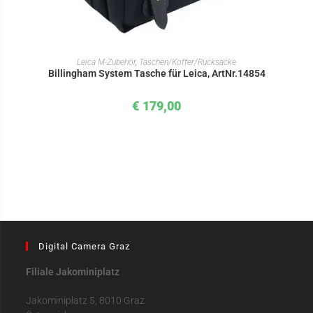
IN DEN WARENKORB
Leica M-Zubehör
,
Taschen/Koffer/Rucksäcke
Billingham System Tasche für Leica, ArtNr.14854
€
179,00
Digital Camera Graz
Filiale Jakominiplatz
Jakominiplatz 5, 8010 Graz