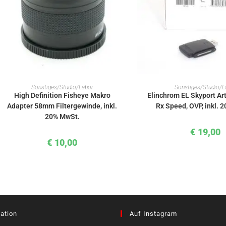
IN DEN WARENKORB
IN DEN WAREN
Sonstiges/Studio/Labor
Sonstiges/Studio/L
High Definition Fisheye Makro
Elinchrom EL Skyport A
Adapter 58mm Filtergewinde, inkl.
Rx Speed, OVP, inkl. 
20% MwSt.
€
19,00
€
10,00
ation
Auf Instagram