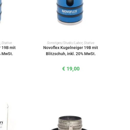
KORB
IN DEN WARENKORB
,
Stative
Sonstiges/Studio/Labor
,
Stative
 19B mit
Novoflex Kugelneiger 19B mit
0% MwSt.
Blitzschuh, inkl. 20% MwSt.
€
19,00