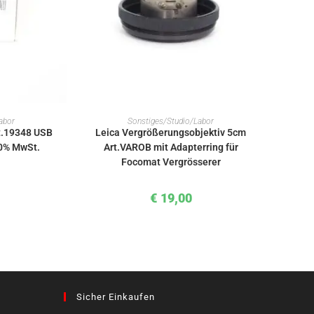
KORB
IN DEN WARENKORB
abor
Sonstiges/Studio/Labor
rt.19348 USB
Leica Vergrößerungsobjektiv 5cm
20% MwSt.
Art.VAROB mit Adapterring für
Focomat Vergrösserer
€
19,00
Sicher Einkaufen