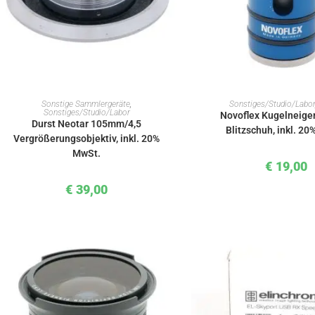
IN DEN WARENKORB
IN DEN WAREN
Sonstige Sammlergeräte
,
Sonstiges/Studio/Labor
Sonstiges/Studio/Labor
Novoflex Kugelneiger
Durst Neotar 105mm/4,5
Blitzschuh, inkl. 2
Vergrößerungsobjektiv, inkl. 20%
MwSt.
€
19,00
€
39,00