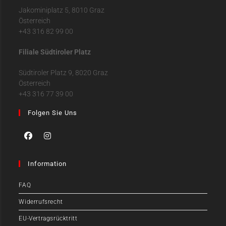
Jakominiplatz 5, 8010 Graz
Österreich
+43 316 82 99 00
Filiale Südtiroler Platz
Südtiroler Platz 9, 8020 Graz
Österreich
+43 316 77 39 00
Folgen Sie Uns
Information
FAQ
Widerrufsrecht
EU-Vertragsrücktritt