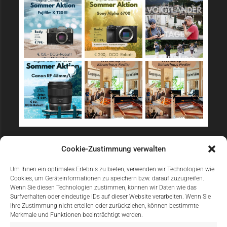
Sicher Einkaufen
Cookie-Zustimmung verwalten
Um Ihnen ein optimales Erlebnis zu bieten, verwenden wir Technologien wie
Cookies, um Geräteinformationen zu speichern bzw. darauf zuzugreifen.
Wenn Sie diesen Technologien zustimmen, können wir Daten wie das
Surfverhalten oder eindeutige IDs auf dieser Website verarbeiten. Wenn Sie
Ihre Zustimmung nicht erteilen oder zurückziehen, können bestimmte
Merkmale und Funktionen beeinträchtigt werden.
Einfach Online Bezahlen