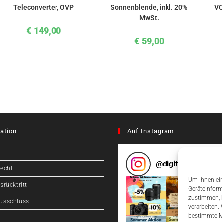
Teleconverter, OVP
Sonnenblende, inkl. 20%
VC
MwSt.
€
149,00
€
59,00
ation
Auf Instagram
@
digitalcameragr
recht
Um Ihnen ein
srücktritt
Geräteinform
zustimmen, k
usschluss
verarbeiten.
bestimmte M