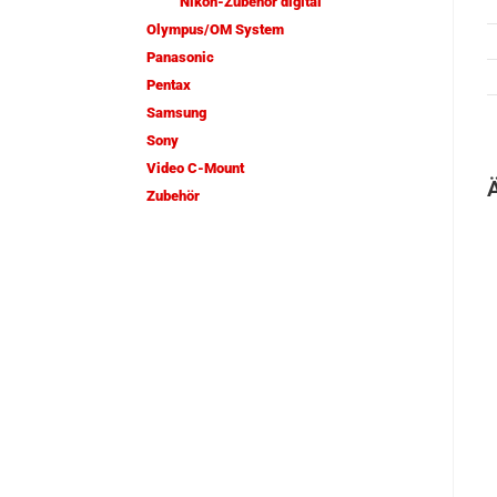
Nikon-Zubehör digital
Olympus/OM System
Panasonic
Pentax
Samsung
Sony
Video C-Mount
Zubehör