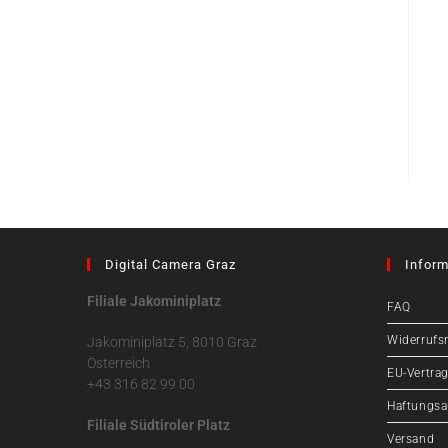
Digital Camera Graz
Inform
Filiale Jakominiplatz
FAQ
Widerrufs
Jakominiplatz 5, 8010 Graz
Österreich
EU-Vertrag
+43 316 82 99 00
Haftungsa
Filiale Südtiroler Platz
Versand