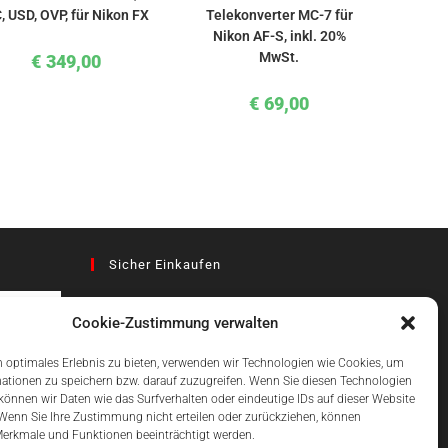
, USD, OVP, für Nikon FX
Telekonverter MC-7 für
Nikon AF-S, inkl. 20%
MwSt.
€
349,00
€
69,00
Sicher Einkaufen
Cookie-Zustimmung verwalten
az
 optimales Erlebnis zu bieten, verwenden wir Technologien wie Cookies, um
ationen zu speichern bzw. darauf zuzugreifen. Wenn Sie diesen Technologien
önnen wir Daten wie das Surfverhalten oder eindeutige IDs auf dieser Website
Einfach Online Bezahlen
 Wenn Sie Ihre Zustimmung nicht erteilen oder zurückziehen, können
erkmale und Funktionen beeinträchtigt werden.