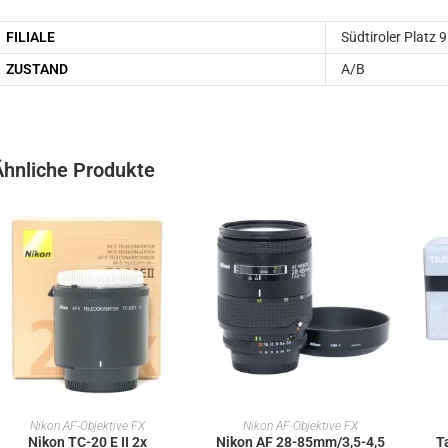
FILIALE
Südtiroler Platz 9
ZUSTAND
A/B
Ähnliche Produkte
IN DEN WARENKORB
IN DEN WARENKORB
Nikon AF-Objektive FX
Nikon AF-Objektive FX
Nikon TC-20 E II 2x
Nikon AF 28-85mm/3,5-4,5
T