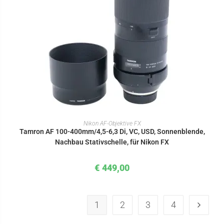
IN DEN WARENKORB
Nikon AF-Objektive FX
Tamron AF 100-400mm/4,5-6,3 Di, VC, USD, Sonnenblende,
Nachbau Stativschelle, für Nikon FX
€
449,00
1
2
3
4