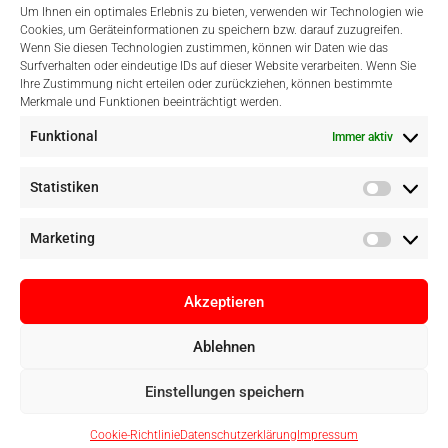
Um Ihnen ein optimales Erlebnis zu bieten, verwenden wir Technologien wie
Cookies, um Geräteinformationen zu speichern bzw. darauf zuzugreifen.
Wenn Sie diesen Technologien zustimmen, können wir Daten wie das
Surfverhalten oder eindeutige IDs auf dieser Website verarbeiten. Wenn Sie
Ihre Zustimmung nicht erteilen oder zurückziehen, können bestimmte
Merkmale und Funktionen beeinträchtigt werden.
Einfach Online Bezahlen
Funktional
Immer aktiv
Statistiken
Marketing
Akzeptieren
Ablehnen
Einstellungen speichern
Copyright © Digital Camera Graz 2022. Alle Rechte vorbehalten. E-
Cookie-Richtlinie
Datenschutzerklärung
Impressum
Commerce by
pathways digital, Mallorca