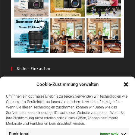
Sicher Einkaufen
Cookie-Zustimmung verwalten
Um Ihnen ein optimales Erlebnis zu bieten, verwenden wir Technologien wie
Cookies, um Geräteinformationen zu speichern bzw. darauf zuzugreifen.
Wenn Sie diesen Technologien zustimmen, können wir Daten wie das
Surfverhalten oder eindeutige IDs auf dieser Website verarbeiten. Wenn Sie
Einfach Online Bezahlen
Ihre Zustimmung nicht erteilen oder zurückziehen, können bestimmte
Merkmale und Funktionen beeinträchtigt werden.
Funktional
Immer aktiv