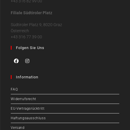
+43 316 82 99 00
Filiale Südtiroler Platz
Südtiroler Platz 9, 8020 Graz
Österreich
+43 316 77 39 00
Folgen Sie Uns
Information
FAQ
Widerrufsrecht
EU-Vertragsrücktritt
Haftungsausschluss
Versand