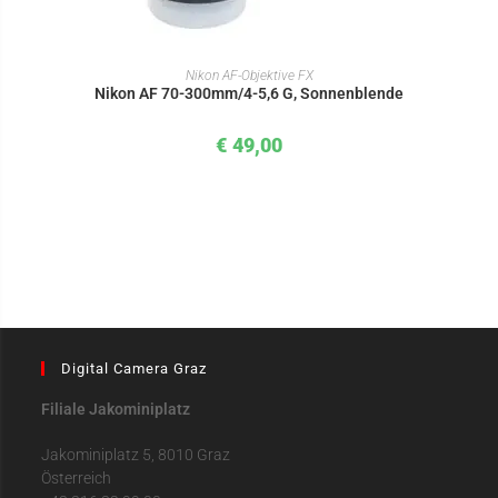
IN DEN WARENKORB
Nikon AF-Objektive FX
Nikon AF 70-300mm/4-5,6 G, Sonnenblende
€
49,00
Digital Camera Graz
Filiale Jakominiplatz
Jakominiplatz 5, 8010 Graz
Österreich