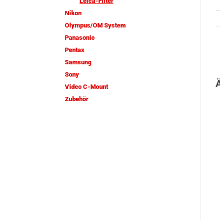
Leica-Filter
Nikon
Olympus/OM System
Panasonic
Pentax
Samsung
Sony
Video C-Mount
Zubehör