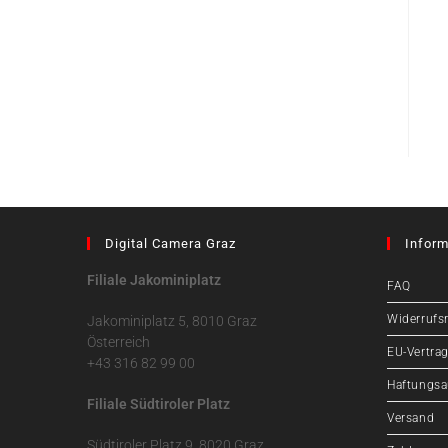
Digital Camera Graz
Inform
Filiale Jakominiplatz
FAQ
Widerrufs
Jakominiplatz 5, 8010 Graz
Österreich
EU-Vertrag
+43 316 82 99 00
Haftungsa
Filiale Südtiroler Platz
Versand
Südtiroler Platz 9, 8020 Graz