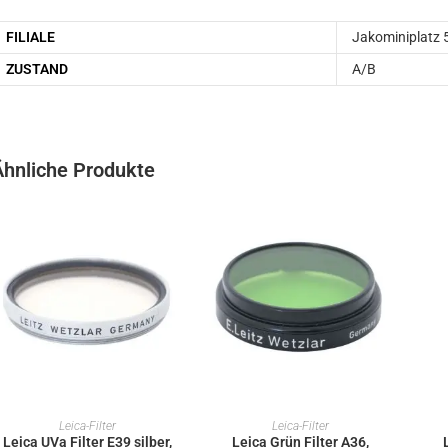
FILIALE
Jakominiplatz 
ZUSTAND
A/B
Ähnliche Produkte
IN DEN WARENKORB
IN DEN WARENKORB
Leica-Filter
Leica-Filter
Leica UVa Filter E39 silber,
Leica Grün Filter A36,