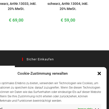
hwarz, ArtNr.13033, inkl.
schwarz, ArtNr.13004, inkl.
20% MwSt.
20% MwSt.
€
69,00
€
59,00
Sicher Einkaufen
Cookie-Zustimmung verwalten
az
 optimales Erlebnis zu bieten, verwenden wir Technologien wie Cookies, um
ationen zu speichern bzw. darauf zuzugreifen. Wenn Sie diesen Technologien
önnen wir Daten wie das Surfverhalten oder eindeutige IDs auf dieser Website
Einfach Online Bezahlen
 Wenn Sie Ihre Zustimmung nicht erteilen oder zurückziehen, können
erkmale und Funktionen beeinträchtigt werden.