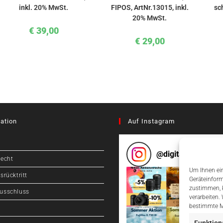
inkl. 20% MwSt.
FIPOS, ArtNr.13015, inkl.
sc
20% MwSt.
€
39,00
€
29,00
ation
Auf Instagram
@
digitalcameragr
recht
Um Ihnen ein
srücktritt
Geräteinform
zustimmen, k
usschluss
verarbeiten.
bestimmte M