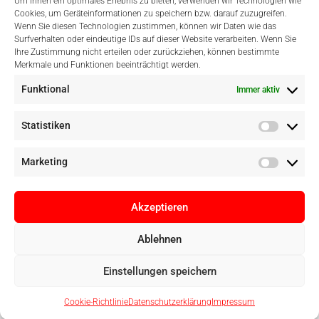
Um Ihnen ein optimales Erlebnis zu bieten, verwenden wir Technologien wie
Cookies, um Geräteinformationen zu speichern bzw. darauf zuzugreifen.
Wenn Sie diesen Technologien zustimmen, können wir Daten wie das
Surfverhalten oder eindeutige IDs auf dieser Website verarbeiten. Wenn Sie
Einfach Online Bezahlen
Ihre Zustimmung nicht erteilen oder zurückziehen, können bestimmte
Merkmale und Funktionen beeinträchtigt werden.
Funktional
Immer aktiv
Statistiken
Marketing
Akzeptieren
Ablehnen
Copyright © Digital Camera Graz 2022. Alle Rechte vorbehalten. E-
Einstellungen speichern
Commerce by
pathways digital, Mallorca
Cookie-Richtlinie
Datenschutzerklärung
Impressum