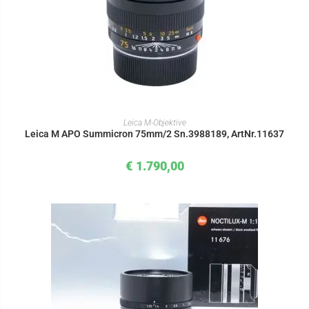
IN DEN WARENKORB
Leica M-Objektive
Leica M APO Summicron 75mm/2 Sn.3988189, ArtNr.11637
€
1.790,00