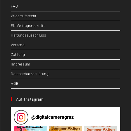
FAQ
Widerrufsrecht
EU-Vertragsrücktritt
Haftungsausschluss
Versand
Zahlung
Impressum
Datenschutzerklärung
AGB
Auf Instagram
@
digitalcameragraz