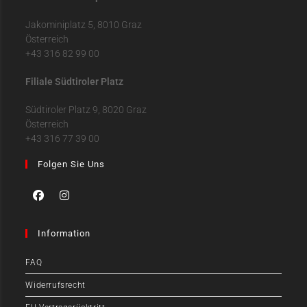
Jakominiplatz 5, 8010 Graz
Österreich
+43 316 82 99 00
Filiale Südtiroler Platz
Südtiroler Platz 9, 8020 Graz
Österreich
+43 316 77 39 00
Folgen Sie Uns
Information
FAQ
Widerrufsrecht