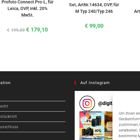
Profoto Connect Pro-L, für
Set, ArtNr.14634, OVP, für
Leica, OVP, inkl. 20%
M Typ 240/Typ 246
Ar
MwSt.
€
99,00
€
179,10
€
199,00
ation
Auf Instagram
@
digitalcameragr
recht
Um Ihnen ein
srücktritt
Geräteinform
zustimmen, k
usschluss
verarbeiten.
bestimmte M