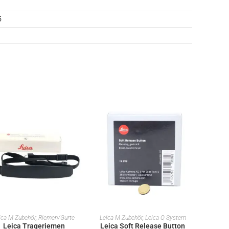
5
IN DEN WARENKORB
IN DEN WARENKORB
ica M-Zubehör
,
Riemen/Gurte
Leica M-Zubehör
,
Leica Q-System
Leica Trageriemen
Leica Soft Release Button