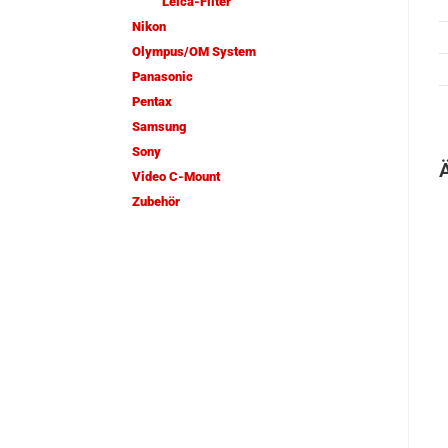
Leica-Filter
Nikon
Olympus/OM System
Panasonic
Pentax
Samsung
Sony
Video C-Mount
Zubehör