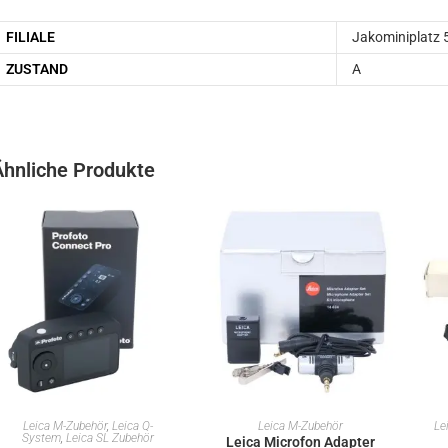
FILIALE
Jakominiplatz 
ZUSTAND
A
Ähnliche Produkte
IN DEN WARENKORB
IN DEN WARENKORB
Leica M-Zubehör
,
Leica Q-
Leica M-Zubehör
Le
System
,
Leica SL Zubehör
Leica Microfon Adapter