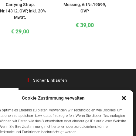
Carrying Strap,
Messing, ArtNr.19599,
tNr.14312, OVP, inkl. 20%
OVP
MwSt.
€
39,00
€
29,00
Sicher Einkaufen
Cookie-Zustimmung verwalten
az
 optimales Erlebnis zu bieten, verwenden wir Technologien wie Cookies, um
ationen zu speichern bzw. darauf zuzugreifen. Wenn Sie diesen Technologien
önnen wir Daten wie das Surfverhalten oder eindeutige IDs auf dieser Website
Einfach Online Bezahlen
 Wenn Sie Ihre Zustimmung nicht erteilen oder zurückziehen, können
erkmale und Funktionen beeinträchtigt werden.