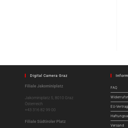
Digital Camera Graz
Inform
Filiale Jakominiplatz
FAQ
Widerrufs
Jakominiplatz 5, 8010 Graz
Österreich
EU-Vertrag
+43 316 82 99 00
Haftungsa
Filiale Südtiroler Platz
Versand