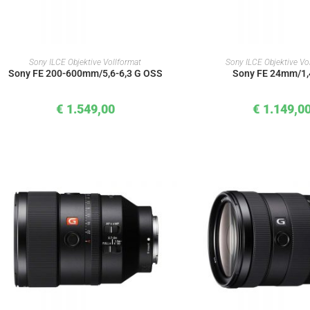
IN DEN WARENKORB
IN DEN WAREN
Sony ILCE Objektive Vollformat
Sony ILCE Objektive Vo
Sony FE 200-600mm/5,6-6,3 G OSS
Sony FE 24mm/1
€
1.549,00
€
1.149,0