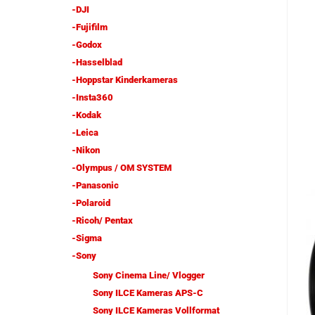
-DJI
-Fujifilm
-Godox
-Hasselblad
-Hoppstar Kinderkameras
-Insta360
-Kodak
-Leica
-Nikon
-Olympus / OM SYSTEM
-Panasonic
-Polaroid
-Ricoh/ Pentax
-Sigma
-Sony
Sony Cinema Line/ Vlogger
Sony ILCE Kameras APS-C
Sony ILCE Kameras Vollformat