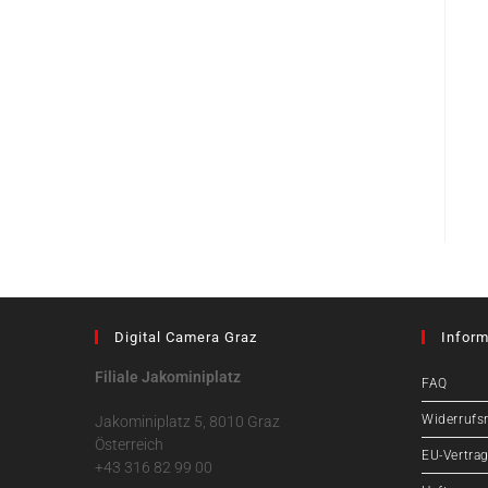
Digital Camera Graz
Inform
Filiale Jakominiplatz
FAQ
Widerrufs
Jakominiplatz 5, 8010 Graz
Österreich
EU-Vertrag
+43 316 82 99 00