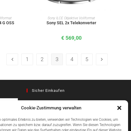
KORB
IN DEN WARENKORB
llformat
Sony ILCE Objektive Vollformat
4 G OSS
Sony SEL 2x Telekonverter
€
569,00
1
2
3
4
5
Sicher Einkaufen
Cookie-Zustimmung verwalten
az
 optimales Erlebnis zu bieten, verwenden wir Technologien wie Cookies, um
ationen zu speichern bzw. darauf zuzugreifen. Wenn Sie diesen Technologien
önnen wir Daten wie das Surfverhalten oder eindeutige IDs auf dieser Website