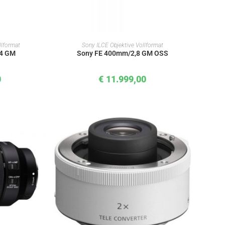
KORB
IN DEN WARENKORB
llformat
Sony ILCE Objektive Vollformat
,4 GM
Sony FE 400mm/2,8 GM OSS
0
€
11.999,00