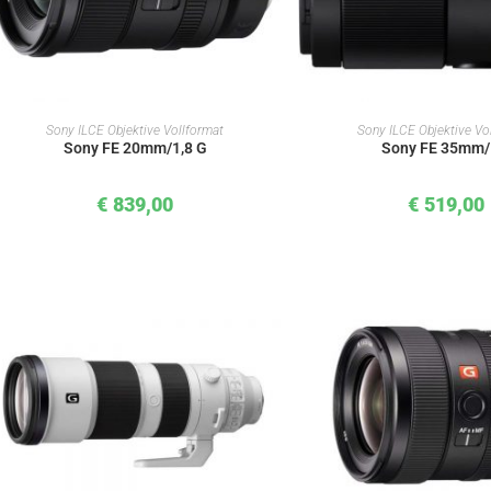
IN DEN WARENKORB
IN DEN WAREN
Sony ILCE Objektive Vollformat
Sony ILCE Objektive Vo
Sony FE 20mm/1,8 G
Sony FE 35mm/
€
839,00
€
519,00