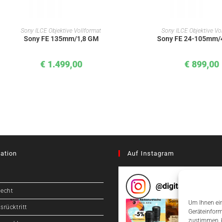
IN DEN WARENKORB
IN DEN WAREN
Sony ILCE Objektive Vollformat
Sony ILCE Objektive Vo
Sony FE 135mm/1,8 GM
Sony FE 24-105mm/
€
1.499,00
€
899,00
ation
Auf Instagram
@
digitalcameragr
recht
Um Ihnen ein
srücktritt
Geräteinform
zustimmen, k