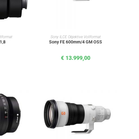
KORB
IN DEN WARENKORB
llformat
Sony ILCE Objektive Vollformat
1,8
Sony FE 600mm/4 GM OSS
€
13.999,00