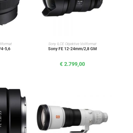
KORB
IN DEN WARENKORB
llformat
Sony ILCE Objektive Vollformat
4-5,6
Sony FE 12-24mm/2,8 GM
€
2.799,00