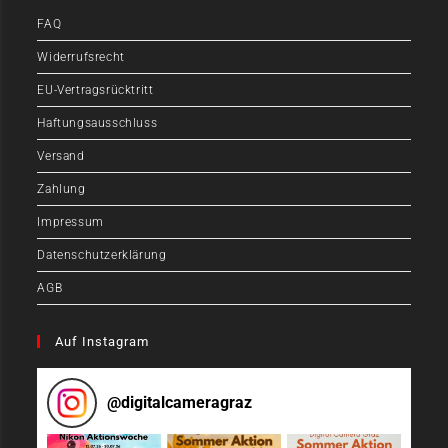
FAQ
Widerrufsrecht
EU-Vertragsrücktritt
Haftungsausschluss
Versand
Zahlung
Impressum
Datenschutzerklärung
AGB
Auf Instagram
@
digitalcameragraz