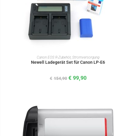
IN DEN WARENKORB
Canon EOS R-Zubehör
,
Stromversorgung
Newell Ladegerät Set für Canon LP-E6
€
99,90
€
154,90