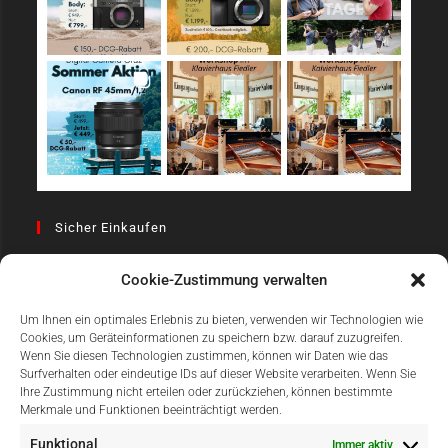
Sicher Einkaufen
Cookie-Zustimmung verwalten
Um Ihnen ein optimales Erlebnis zu bieten, verwenden wir Technologien wie
Cookies, um Geräteinformationen zu speichern bzw. darauf zuzugreifen.
Wenn Sie diesen Technologien zustimmen, können wir Daten wie das
Surfverhalten oder eindeutige IDs auf dieser Website verarbeiten. Wenn Sie
Einfach Online Bezahlen
Ihre Zustimmung nicht erteilen oder zurückziehen, können bestimmte
Merkmale und Funktionen beeinträchtigt werden.
Funktional
Immer aktiv