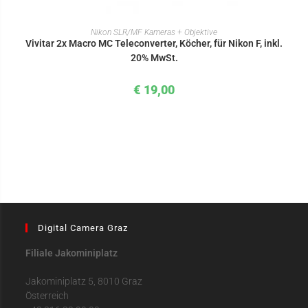
IN DEN WARENKORB
Nikon SLR/MF Kameras + Objektive
Vivitar 2x Macro MC Teleconverter, Köcher, für Nikon F, inkl.
20% MwSt.
€
19,00
Digital Camera Graz
Filiale Jakominiplatz
Jakominiplatz 5, 8010 Graz
Österreich