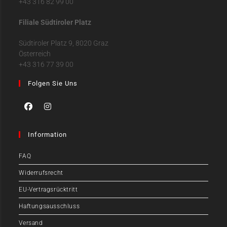
+43 316 82 99 00
Filiale Südtiroler Platz
Südtiroler Platz 9, 8020 Graz
Österreich
+43 316 77 39 00
Folgen Sie Uns
Information
FAQ
Widerrufsrecht
EU-Vertragsrücktritt
Haftungsausschluss
Versand