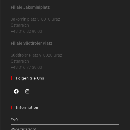
Filiale Jakominiplatz
Jakominiplatz 5, 8010 Graz
Österreich
+43 316 82 99 00
Filiale Südtiroler Platz
Südtiroler Platz 9, 8020 Graz
Österreich
+43 316 77 39 00
Folgen Sie Uns
Information
FAQ
Widerrufsrecht