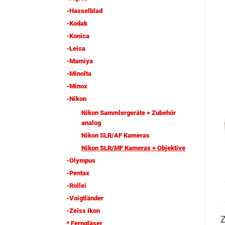
-Hasselblad
-Kodak
-Konica
-Leica
-Mamiya
-Minolta
-Minox
-Nikon
Nikon Sammlergeräte + Zubehör
analog
Nikon SLR/AF Kameras
Nikon SLR/MF Kameras + Objektive
-Olympus
-Pentax
-Rollei
-Voigtländer
-Zeiss Ikon
Z
* Ferngläser