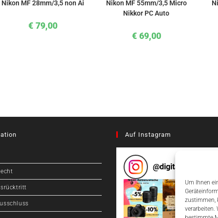
Nikon MF 28mm/3,5 non Ai
Nikon MF 55mm/3,5 Micro
N
Nikkor PC Auto
€
79,00
€
69,00
ation
Auf Instagram
@
digitalcameragr
recht
Um Ihnen ein
srücktritt
Geräteinform
zustimmen, k
usschluss
verarbeiten.
bestimmte M