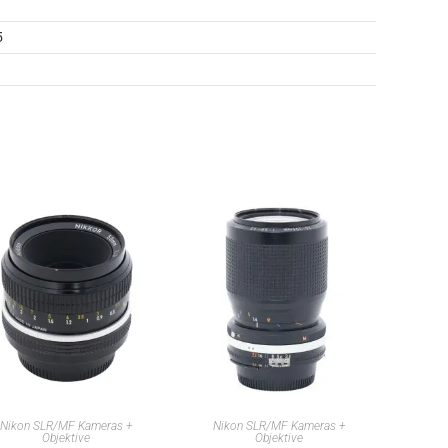
5
IN DEN WARENKORB
IN DEN WARENKORB
Nikon SLR/MF Kameras +
Nikon SLR/MF Kameras +
Objektive
Objektive