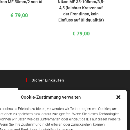
ikon MF 50mm/2 non Ai
Nikon MF 35-105mm/3,5-
4,5 (leichter Kratzer auf
der Frontlinse, kein
€
79,00
Einfluss auf Bildqualität)
€
79,00
Sicher Einkaufen
Cookie-Zustimmung verwalten
az
 optimales Erlebnis zu bieten, verwenden wir Technologien wie Cookies, um
ationen zu speichern bzw. darauf zuzugreifen. Wenn Sie diesen Technologien
önnen wir Daten wie das Surfverhalten oder eindeutige IDs auf dieser Website
Einfach Online Bezahlen
 Wenn Sie Ihre Zustimmung nicht erteilen oder zurückziehen, können
erkmale und Funktionen beeinträchtigt werden.