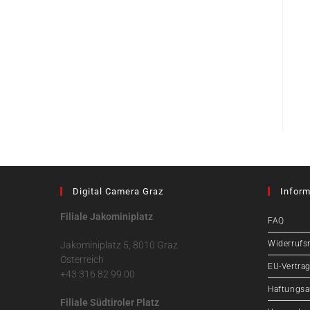
Digital Camera Graz
Inform
Filiale Jakominiplatz
FAQ
Widerrufs
Jakominiplatz 5, 8010 Graz
Österreich
EU-Vertrag
+43 316 82 99 00
Haftungsa
Filiale Südtiroler Platz