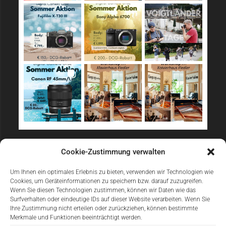
Sicher Einkaufen
Cookie-Zustimmung verwalten
Um Ihnen ein optimales Erlebnis zu bieten, verwenden wir Technologien wie
Cookies, um Geräteinformationen zu speichern bzw. darauf zuzugreifen.
Wenn Sie diesen Technologien zustimmen, können wir Daten wie das
Surfverhalten oder eindeutige IDs auf dieser Website verarbeiten. Wenn Sie
Ihre Zustimmung nicht erteilen oder zurückziehen, können bestimmte
Merkmale und Funktionen beeinträchtigt werden.
Einfach Online Bezahlen