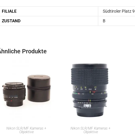
FILIALE
Südtiroler Platz 9
ZUSTAND
B
Ähnliche Produkte
IN DEN WARENKORB
IN DEN WARENKORB
Nikon SLR/MF Kameras +
Nikon SLR/MF Kameras +
Objektive
Objektive