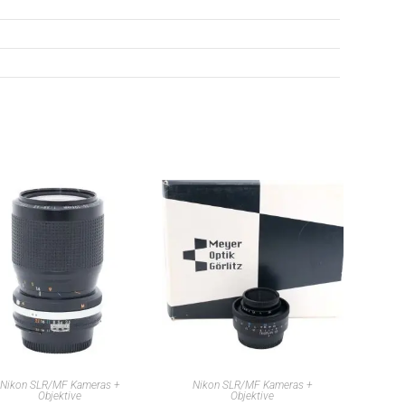
IN DEN WARENKORB
IN DEN WARENKORB
Nikon SLR/MF Kameras +
Nikon SLR/MF Kameras +
Objektive
Objektive