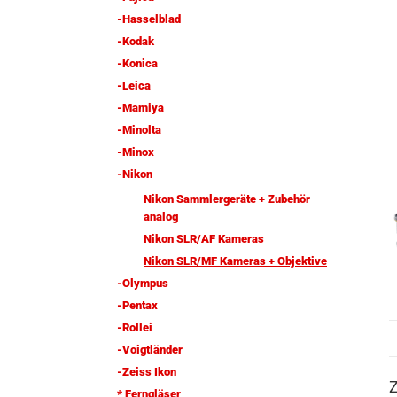
-Hasselblad
-Kodak
-Konica
-Leica
-Mamiya
-Minolta
-Minox
-Nikon
Nikon Sammlergeräte + Zubehör
analog
Nikon SLR/AF Kameras
Nikon SLR/MF Kameras + Objektive
-Olympus
-Pentax
-Rollei
-Voigtländer
-Zeiss Ikon
Z
* Ferngläser