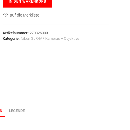
IN DEN WARENKORB
auf die Merkliste
Artikelnummer:
270326003
Kategorie:
Nikon SLR/MF Kameras + Objektive
ON
LEGENDE