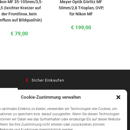
ikon MF 35-105mm/3,5-
Meyer Optik Görlitz MF
,5 (leichter Kratzer auf
50mm/2,8 Trioplan, OVP,
der Frontlinse, kein
für Nikon MF
nfluss auf Bildqualität)
€
199,00
€
79,00
Sicher Einkaufen
Cookie-Zustimmung verwalten
az
 optimales Erlebnis zu bieten, verwenden wir Technologien wie Cookies, um
ationen zu speichern bzw. darauf zuzugreifen. Wenn Sie diesen Technologien
önnen wir Daten wie das Surfverhalten oder eindeutige IDs auf dieser Website
Einfach Online Bezahlen
 Wenn Sie Ihre Zustimmung nicht erteilen oder zurückziehen, können
erkmale und Funktionen beeinträchtigt werden.