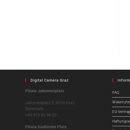
Digital Camera Graz
Inform
Filiale Jakominiplatz
FAQ
Widerrufs
Jakominiplatz 5, 8010 Graz
Österreich
EU-Vertrag
+43 316 82 99 00
Haftungsa
Filiale Südtiroler Platz