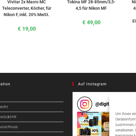
Vivitar 2x Macro MC
Tokina MF 28-85mm/3,5-
N
Teleconverter, Köcher, für
4,5 für Nikon MF
4
Nikon F, inkl. 20% MwSt.
Ei
€
49,00
€
19,00
ation
Auf Instagram
@
digitalcameragr
recht
Um Ihnen ein
srücktritt
Geräteinform
zustimmen, k
usschluss
verarbeiten.
bestimmte M