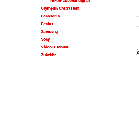
Nikon-Zubehör digital
Olympus/OM System
Panasonic
Pentax
Samsung
Sony
Video C-Mount
Zubehör