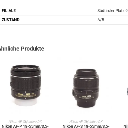
FILIALE
Südtiroler Platz 9
ZUSTAND
A/B
Ähnliche Produkte
IN DEN WARENKORB
IN DEN WARENKORB
Nikon AF-Objektive DX
Nikon AF-Objektive DX
Nikon AF-P 18-55mm/3,5-
Nikon AF-S 18-55mm/3,5-
Ni