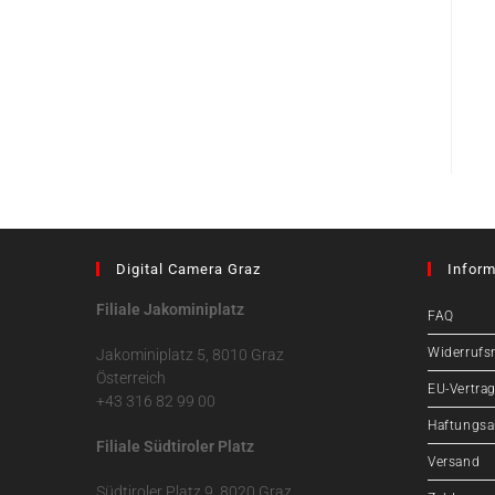
Digital Camera Graz
Inform
Filiale Jakominiplatz
FAQ
Widerrufs
Jakominiplatz 5, 8010 Graz
Österreich
EU-Vertrag
+43 316 82 99 00
Haftungsa
Filiale Südtiroler Platz
Versand
Südtiroler Platz 9, 8020 Graz