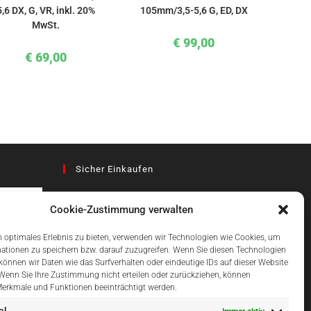
5,6 DX, G, VR, inkl. 20%
105mm/3,5-5,6 G, ED, DX
MwSt.
€
99,00
€
69,00
Sicher Einkaufen
Cookie-Zustimmung verwalten
az
 optimales Erlebnis zu bieten, verwenden wir Technologien wie Cookies, um
ationen zu speichern bzw. darauf zuzugreifen. Wenn Sie diesen Technologien
önnen wir Daten wie das Surfverhalten oder eindeutige IDs auf dieser Website
Einfach Online Bezahlen
 Wenn Sie Ihre Zustimmung nicht erteilen oder zurückziehen, können
erkmale und Funktionen beeinträchtigt werden.