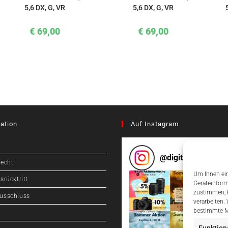
5,6 DX, G, VR
5,6 DX, G, VR
€
69,00
€
69,00
ation
Auf Instagram
@
digitalcameragr
recht
Um Ihnen ein
srücktritt
Geräteinform
zustimmen, k
usschluss
verarbeiten.
bestimmte M