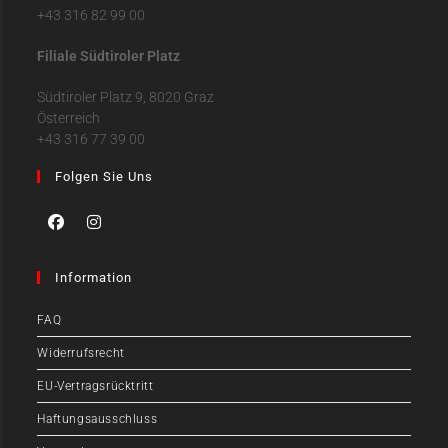
+43 316 82 99 00
Filiale Südtiroler Platz
Südtiroler Platz 9, 8020 Graz
Österreich
+43 316 77 39 00
Folgen Sie Uns
Information
FAQ
Widerrufsrecht
EU-Vertragsrücktritt
Haftungsausschluss