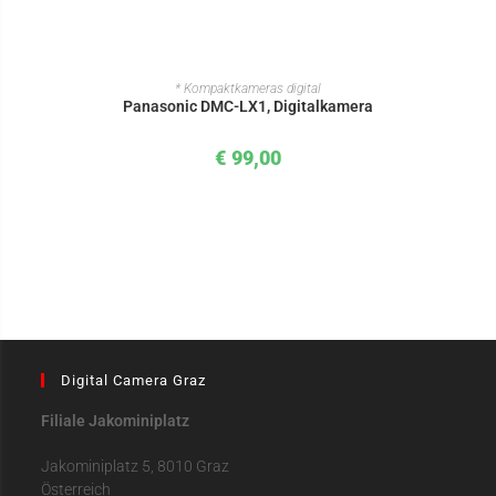
IN DEN WARENKORB
* Kompaktkameras digital
Panasonic DMC-LX1, Digitalkamera
€
99,00
Digital Camera Graz
Filiale Jakominiplatz
Jakominiplatz 5, 8010 Graz
Österreich