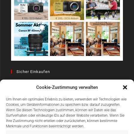
Sicher Einkaufen
Cookie-Zustimmung verwalten
Um Ihnen ein optimales Erlebnis zu bieten, verwenden wir Technologien wie
Cookies, um Geräteinformationen zu speichern bzw. darauf zuzugreifen.
Wenn Sie diesen Technologien zustimmen, können wir Daten wie das
Surfverhalten oder eindeutige IDs auf dieser Website verarbeiten. Wenn Sie
Einfach Online Bezahlen
Ihre Zustimmung nicht erteilen oder zurückziehen, können bestimmte
Merkmale und Funktionen beeinträchtigt werden.