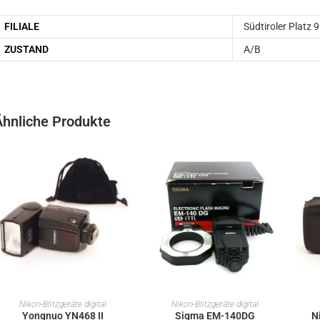
FILIALE
Südtiroler Platz 9
ZUSTAND
A/B
Ähnliche Produkte
IN DEN WARENKORB
IN DEN WARENKORB
Nikon-Blitzgeräte digital
Nikon-Blitzgeräte digital
Yongnuo YN468 II
Sigma EM-140DG
N