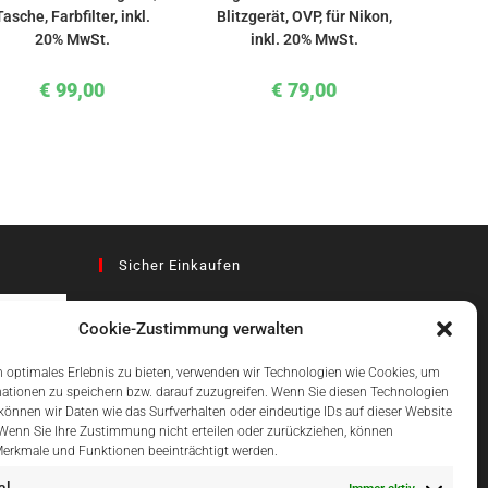
Tasche, Farbfilter, inkl.
Blitzgerät, OVP, für Nikon,
20% MwSt.
inkl. 20% MwSt.
€
99,00
€
79,00
Sicher Einkaufen
Cookie-Zustimmung verwalten
az
 optimales Erlebnis zu bieten, verwenden wir Technologien wie Cookies, um
ationen zu speichern bzw. darauf zuzugreifen. Wenn Sie diesen Technologien
önnen wir Daten wie das Surfverhalten oder eindeutige IDs auf dieser Website
Einfach Online Bezahlen
 Wenn Sie Ihre Zustimmung nicht erteilen oder zurückziehen, können
erkmale und Funktionen beeinträchtigt werden.