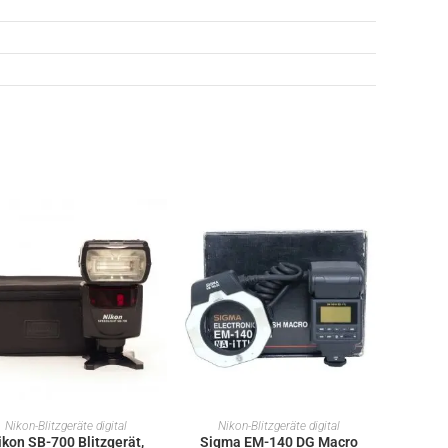
IN DEN WARENKORB
IN DEN WARENKORB
Nikon-Blitzgeräte digital
Nikon-Blitzgeräte digital
ikon SB-700 Blitzgerät,
Sigma EM-140 DG Macro