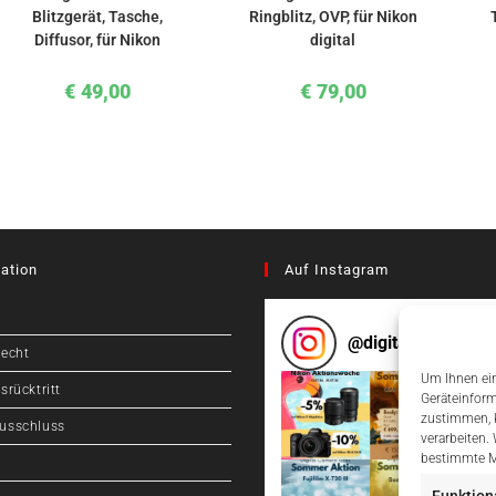
Blitzgerät, Tasche,
Ringblitz, OVP, für Nikon
Diffusor, für Nikon
digital
€
49,00
€
79,00
ation
Auf Instagram
@
digitalcameragr
recht
Um Ihnen ein
srücktritt
Geräteinform
zustimmen, k
usschluss
verarbeiten.
bestimmte M