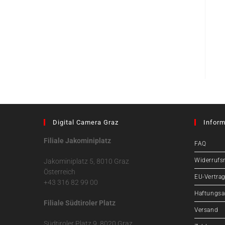
Digital Camera Graz
Inform
Filiale Jakominiplatz
FAQ
Widerrufs
Jakominiplatz 5, 8010 Graz
Österreich
EU-Vertrag
+43 316 82 99 00
Haftungsa
Filiale Südtiroler Platz
Versand
Südtiroler Platz 9, 8020 Graz