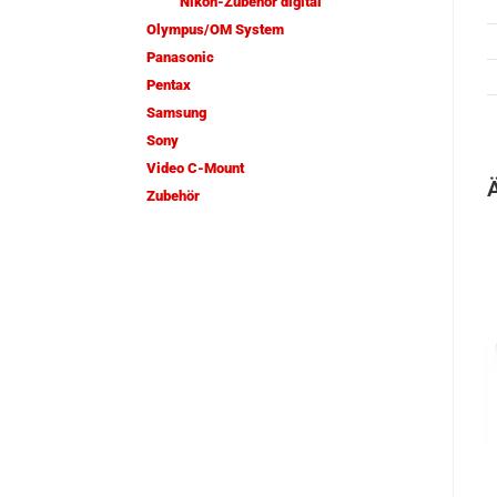
Nikon-Zubehör digital
Olympus/OM System
Panasonic
Pentax
Samsung
Sony
Video C-Mount
Zubehör