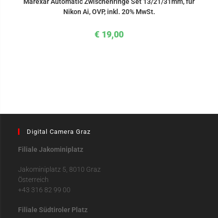
Marexar Automatic Zwischenringe Set 13/21/31mm, für
Nikon Ai, OVP, inkl. 20% MwSt.
€
19,00
Digital Camera Graz
Filiale Jakominiplatz
Jakominiplatz 5, 8010 Graz
Österreich
+43 316 82 99 00
Filiale Südtiroler Platz