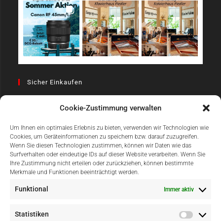
Sicher Einkaufen
Cookie-Zustimmung verwalten
Um Ihnen ein optimales Erlebnis zu bieten, verwenden wir Technologien wie
Cookies, um Geräteinformationen zu speichern bzw. darauf zuzugreifen.
Wenn Sie diesen Technologien zustimmen, können wir Daten wie das
Surfverhalten oder eindeutige IDs auf dieser Website verarbeiten. Wenn Sie
Einfach Online Bezahlen
Ihre Zustimmung nicht erteilen oder zurückziehen, können bestimmte
Merkmale und Funktionen beeinträchtigt werden.
Funktional
Immer aktiv
Statistiken