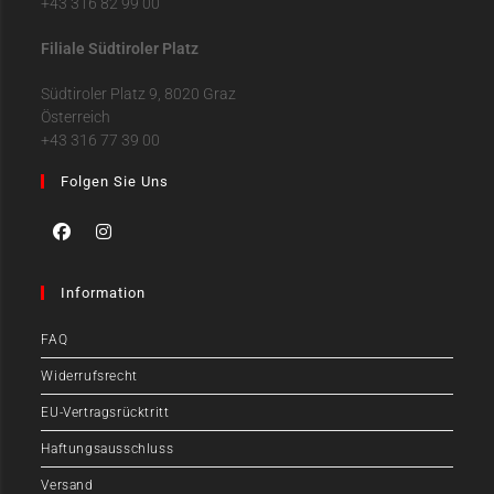
+43 316 82 99 00
Filiale Südtiroler Platz
Südtiroler Platz 9, 8020 Graz
Österreich
+43 316 77 39 00
Folgen Sie Uns
Information
FAQ
Widerrufsrecht
EU-Vertragsrücktritt
Haftungsausschluss
Versand