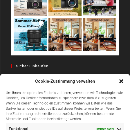
Sicher Einkaufen
Cookie-Zustimmung verwalten
Um Ihnen ein optimales Erlebnis zu bieten, verwenden wir Technologien wie
Cookies, um Geräteinformationen zu speichern bzw. darauf zuzugreifen.
Wenn Sie diesen Technologien zustimmen, können wir Daten wie das
Surfverhalten oder eindeutige IDs auf dieser Website verarbeiten. Wenn Sie
Einfach Online Bezahlen
Ihre Zustimmung nicht erteilen oder zurückziehen, können bestimmte
Merkmale und Funktionen beeinträchtigt werden.
Funktional
Immer aktiv