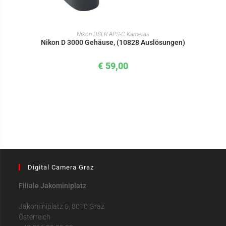
IN DEN WARENKORB
Nikon DSLR APS-C Kameras
Nikon D 3000 Gehäuse, (10828 Auslösungen)
€
59,00
Digital Camera Graz
Filiale Jakominiplatz
Jakominiplatz 5, 8010 Graz
Österreich