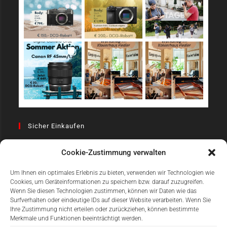
Sicher Einkaufen
Cookie-Zustimmung verwalten
Um Ihnen ein optimales Erlebnis zu bieten, verwenden wir Technologien wie
Cookies, um Geräteinformationen zu speichern bzw. darauf zuzugreifen.
Wenn Sie diesen Technologien zustimmen, können wir Daten wie das
Surfverhalten oder eindeutige IDs auf dieser Website verarbeiten. Wenn Sie
Einfach Online Bezahlen
Ihre Zustimmung nicht erteilen oder zurückziehen, können bestimmte
Merkmale und Funktionen beeinträchtigt werden.