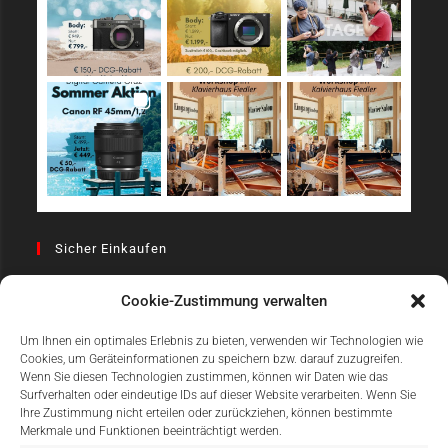
Sicher Einkaufen
Cookie-Zustimmung verwalten
Um Ihnen ein optimales Erlebnis zu bieten, verwenden wir Technologien wie
Cookies, um Geräteinformationen zu speichern bzw. darauf zuzugreifen.
Wenn Sie diesen Technologien zustimmen, können wir Daten wie das
Surfverhalten oder eindeutige IDs auf dieser Website verarbeiten. Wenn Sie
Einfach Online Bezahlen
Ihre Zustimmung nicht erteilen oder zurückziehen, können bestimmte
Merkmale und Funktionen beeinträchtigt werden.