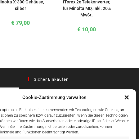
inolta X-300 Gehäuse,
iTorex 2x Telekonverter,
silber
für Minolta MD, inkl. 20%
MwSt.
€
79,00
€
10,00
Sicher Einkaufen
Cookie-Zustimmung verwalten
az
 optimales Erlebnis zu bieten, verwenden wir Technologien wie Cookies, um
ationen zu speichern bzw. darauf zuzugreifen. Wenn Sie diesen Technologien
önnen wir Daten wie das Surfverhalten oder eindeutige IDs auf dieser Website
Einfach Online Bezahlen
 Wenn Sie Ihre Zustimmung nicht erteilen oder zurückziehen, können
erkmale und Funktionen beeinträchtigt werden.