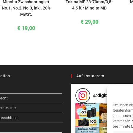
Minolta Zwischenringset
Tokina MF 28-70mm/3,5-
M
No.1, No.2, No.3, inkl. 20%
4,5 für Minolta MD
MwSt.
€
29,00
€
19,00
ation
Auf Instagram
@
digitalcameragr
recht
Um Ihnen ein
srücktritt
Geräteinform
zustimmen, k
usschluss
verarbeiten.
bestimmte M