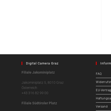
Digital Camera Graz
Inform
Filiale Jakominiplatz
FAQ
Widerrufs
Jakominiplatz 5, 8010 Graz
Österreich
EU-Vertrag
+43 316 82 99 00
Haftungsa
Filiale Südtiroler Platz
Versand