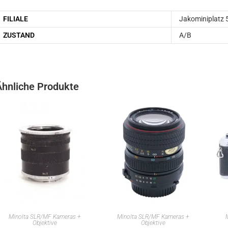
FILIALE
Jakominiplatz 
ZUSTAND
A/B
Ähnliche Produkte
IN DEN WARENKORB
IN DEN WARENKORB
Minolta SLR/MF Kameras +
Minolta SLR/MF Kameras +
Objektive
Objektive