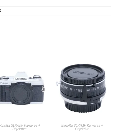
5
IN DEN WARENKORB
IN DEN WARENKORB
Minolta SLR/MF Kameras +
Minolta SLR/MF Kameras +
Objektive
Objektive