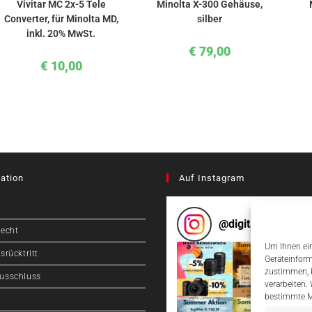
Vivitar MC 2x-5 Tele
Minolta X-300 Gehäuse,
Converter, für Minolta MD,
silber
inkl. 20% MwSt.
€
79,00
€
10,00
ation
Auf Instagram
@
digitalcameragr
recht
Um Ihnen ein
srücktritt
Geräteinform
zustimmen, k
usschluss
verarbeiten.
bestimmte M