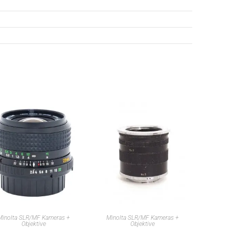
IN DEN WARENKORB
IN DEN WARENKORB
Minolta SLR/MF Kameras +
Minolta SLR/MF Kameras +
Objektive
Objektive