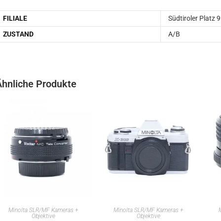
FILIALE
Südtiroler Platz 9
ZUSTAND
A/B
Ähnliche Produkte
IN DEN WARENKORB
IN DEN WARENKORB
Minolta SLR/MF Kameras +
Minolta SLR/MF Kameras +
Objektive
Objektive