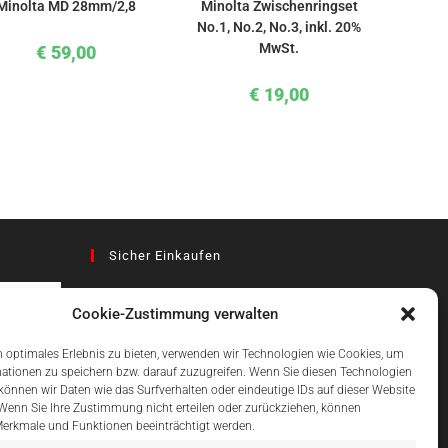
Minolta MD 28mm/2,8
Minolta Zwischenringset
No.1, No.2, No.3, inkl. 20%
MwSt.
€
59,00
€
19,00
Sicher Einkaufen
Cookie-Zustimmung verwalten
az
 optimales Erlebnis zu bieten, verwenden wir Technologien wie Cookies, um
ationen zu speichern bzw. darauf zuzugreifen. Wenn Sie diesen Technologien
önnen wir Daten wie das Surfverhalten oder eindeutige IDs auf dieser Website
Einfach Online Bezahlen
 Wenn Sie Ihre Zustimmung nicht erteilen oder zurückziehen, können
erkmale und Funktionen beeinträchtigt werden.