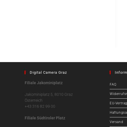
Digital Camera Graz
Inform
Filiale Jakominiplatz
FAQ
Widerrufs
Jakominiplatz 5, 8010 Graz
Österreich
EU-Vertrag
+43 316 82 99 00
Haftungsa
Filiale Südtiroler Platz
Versand