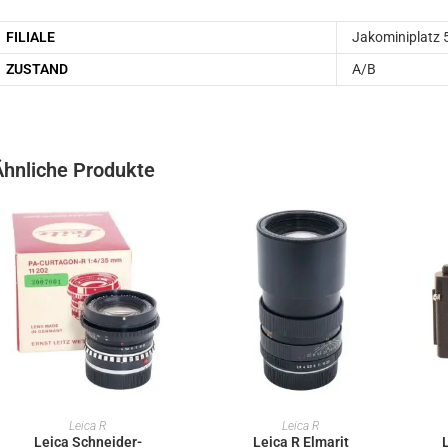
FILIALE
Jakominiplatz 
ZUSTAND
A/B
Ähnliche Produkte
IN DEN WARENKORB
IN DEN WARENKORB
Leica R
Leica R
Leica Schneider-
Leica R Elmarit