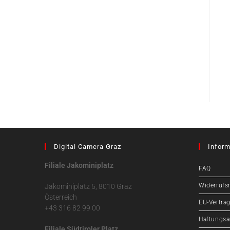
Digital Camera Graz
Inform
Filiale Jakominiplatz
FAQ
Widerrufs
Jakominiplatz 5, 8010 Graz
Österreich
EU-Vertrag
+43 316 82 99 00
Haftungsa
Filiale Südtiroler Platz