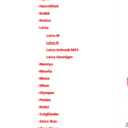
-Hasselblad
-Kodak
-Konica
-Leica
Leica M
Leica R
Leica Schraub M39
Leica Sonstiges
-Mamiya
-Minolta
-Minox
-Nikon
-Olympus
-Pentax
-Rollei
-Voigtländer
-Zeiss Ikon
Z