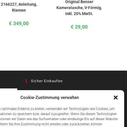
Original Benser
2166227, Anleitung,
Kameratasche, V-Förmig,
Riemen
inkl. 20% MwSt.
€
349,00
€
29,00
Sicher Einkaufen
Cookie-Zustimmung verwalten
az
 optimales Erlebnis zu bieten, verwenden wir Technologien wie Cookies, um
ationen zu speichern bzw. darauf zuzugreifen. Wenn Sie diesen Technologien
önnen wir Daten wie das Surfverhalten oder eindeutige IDs auf dieser Website
Einfach Online Bezahlen
 Wenn Sie Ihre Zustimmung nicht erteilen oder zurückziehen, können