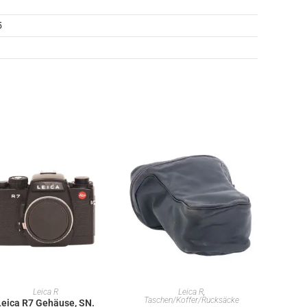
5
IN DEN WARENKORB
IN DEN WARENKORB
Leica R
Leica R
,
Taschen/Koffer/Rucksäcke
Leica R7 Gehäuse, SN.