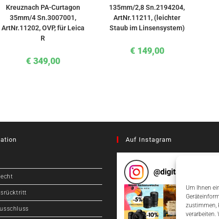
Kreuznach PA-Curtagon
135mm/2,8 Sn.2194204,
35mm/4 Sn.3007001,
ArtNr.11211, (leichter
ArtNr.11202, OVP, für Leica
Staub im Linsensystem)
R
€
149,00
€
349,00
ation
Auf Instagram
@
digitalcameragr
recht
Um Ihnen ein
srücktritt
Geräteinform
zustimmen, k
usschluss
verarbeiten.